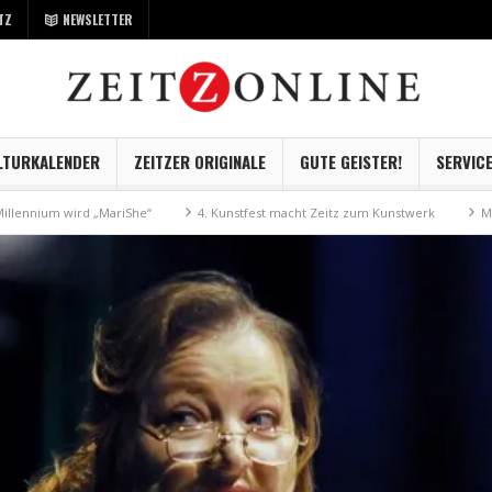
TZ
NEWSLETTER
LTURKALENDER
ZEITZER ORIGINALE
GUTE GEISTER!
SERVIC
wird „MariShe“
4. Kunstfest macht Zeitz zum Kunstwerk
Museum Kayna