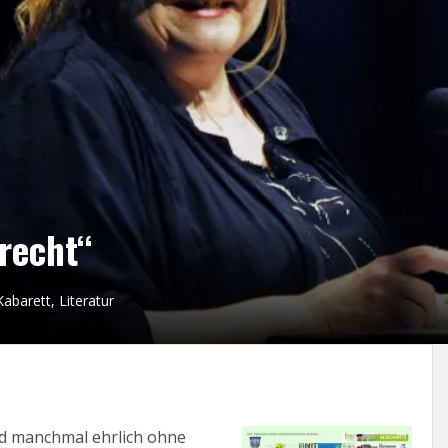
recht“
Kabarett
,
Literatur
und manchmal ehrlich ohne