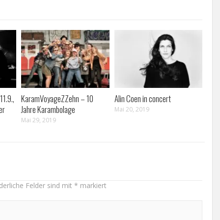
11.9.,
KaramVoyageZZehn – 10
Alin Coen in concert
er
Jahre Karambolage
Mai 20, 2019
Mai 29, 2019
derliche Felder sind mit
*
markiert