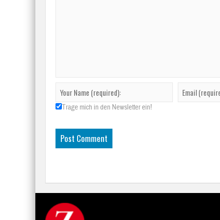
Trage mich in den Newsletter ein!