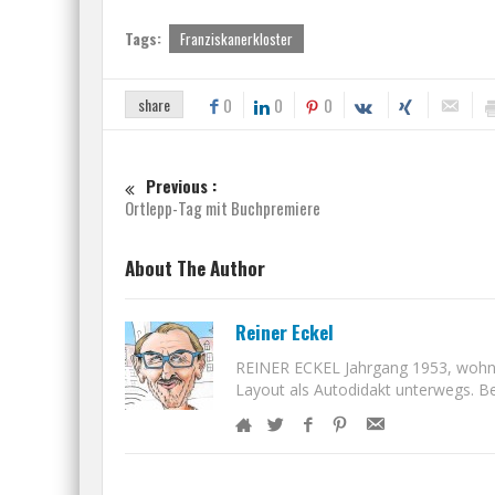
Tags:
Franziskanerkloster
share
0
0
0
Previous :
Ortlepp-Tag mit Buchpremiere
About The Author
Reiner Eckel
REINER ECKEL Jahrgang 1953, wohnt i
Layout als Autodidakt unterwegs. Bet