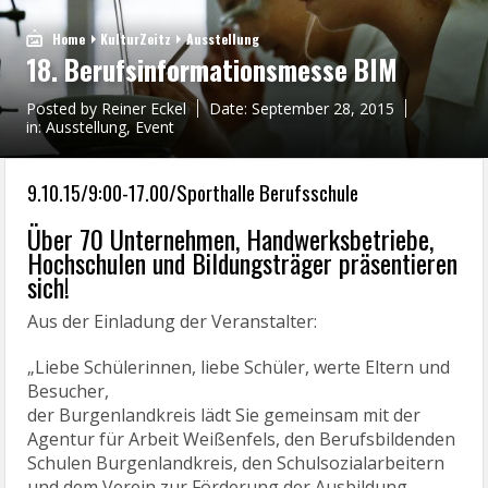
Home
KulturZeitz
Ausstellung
18. Berufsinformationsmesse BIM
Posted by
Reiner Eckel
Date:
September 28, 2015
in:
Ausstellung
,
Event
9.10.15/9:00-17.00/Sporthalle Berufsschule
Über 70 Unternehmen, Handwerksbetriebe,
Hochschulen und Bildungsträger präsentieren
sich!
Aus der Einladung der Veranstalter:
„Liebe Schülerinnen, liebe Schüler, werte Eltern und
Besucher,
der Burgenlandkreis lädt Sie gemeinsam mit der
Agentur für Arbeit Weißenfels, den Berufsbildenden
Schulen Burgenlandkreis, den Schulsozialarbeitern
und dem Verein zur Förderung der Ausbildung