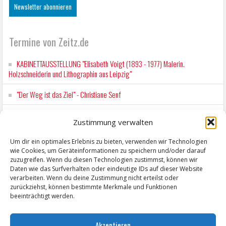
Termine von Zeitz.de
KABINETTAUSSTELLUNG "Elisabeth Voigt (1893 - 1977) Malerin.
Holzschneiderin und Lithographin aus Leipzig"
"Der Weg ist das Ziel" - Christiane Senf
Workshop für Kinder: Stop-Motion mit LEGO® & Robotik
Zustimmung verwalten
Kunstfest Zeitz
Um dir ein optimales Erlebnis zu bieten, verwenden wir Technologien
wie Cookies, um Geräteinformationen zu speichern und/oder darauf
Mit der Drahtseilbahn zur ZENTRALSTATION
zuzugreifen. Wenn du diesen Technologien zustimmst, können wir
Daten wie das Surfverhalten oder eindeutige IDs auf dieser Website
verarbeiten. Wenn du deine Zustimmung nicht erteilst oder
zurückziehst, können bestimmte Merkmale und Funktionen
beeinträchtigt werden.
Akzeptieren