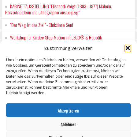
KABINETTAUSSTELLUNG "Elisabeth Voigt (1893 - 1977) Malerin.
Holzschneiderin und Lithographin aus Leipzig"
"Der Weg ist das Ziel" - Christiane Senf
Workshop für Kinder: Stop-Motion mit LEGO® & Robotik
Zustimmung verwalten
Wochenmarkt Zeitz
Um dir ein optimales Erlebnis zu bieten, verwenden wir Technologien
EINFACH LESEN im August 2026 H.P. Richter - DAMALS WAR ES FRIEDRICH
wie Cookies, um Geräteinformationen zu speichern und/oder darauf
Lesung in Einfacher Sprache
zuzugreifen. Wenn du diesen Technologien zustimmst, können wir
Daten wie das Surfverhalten oder eindeutige IDs auf dieser Website
verarbeiten. Wenn du deine Zustimmung nicht erteilst oder
zurückziehst, können bestimmte Merkmale und Funktionen
beeinträchtigt werden.
Akzeptieren
Ablehnen