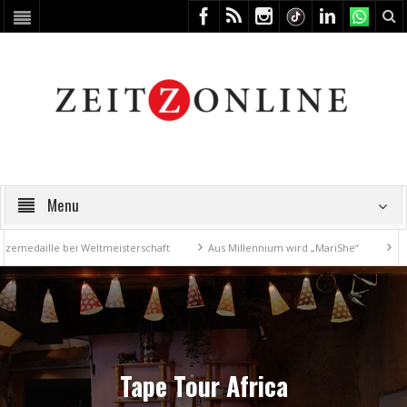
Menu
aille bei Weltmeisterschaft
Aus Millennium wird „MariShe“
4. Kunst
Tape Tour Africa