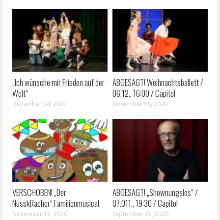
„Ich wünsche mir Frieden auf der
ABGESAGT! Weihnachtsballett /
Welt“
06.12., 16:00 / Capitol
Dezember 04, 2022
November 16, 2020
VERSCHOBEN! „Der
ABGESAGT! „Shownungslos“ /
NusskRacher“ Familienmusical
07.011., 19:30 / Capitol
November 15, 2020
September 25, 2020