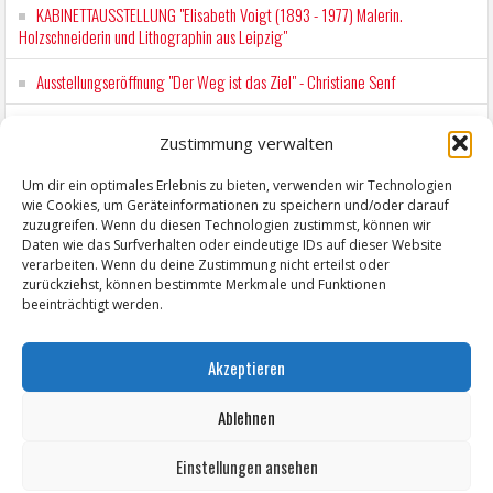
KABINETTAUSSTELLUNG "Elisabeth Voigt (1893 - 1977) Malerin.
Holzschneiderin und Lithographin aus Leipzig"
Ausstellungseröffnung "Der Weg ist das Ziel" - Christiane Senf
Kunstfest Zeitz
Zustimmung verwalten
Mit der Drahtseilbahn zur ZENTRALSTATION
Um dir ein optimales Erlebnis zu bieten, verwenden wir Technologien
wie Cookies, um Geräteinformationen zu speichern und/oder darauf
Kunstfest Zeitz
zuzugreifen. Wenn du diesen Technologien zustimmst, können wir
Daten wie das Surfverhalten oder eindeutige IDs auf dieser Website
verarbeiten. Wenn du deine Zustimmung nicht erteilst oder
zurückziehst, können bestimmte Merkmale und Funktionen
beeinträchtigt werden.
Akzeptieren
Ablehnen
Einstellungen ansehen
Copyright © 2026 ZeitzOnline, Reiner Eckel