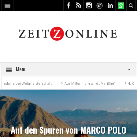
Menu
le bei Weltmeisterschaft
Aus Millennium wird „MariShe“
4. Kunstfe
Auf den Spuren von MARCO POLO