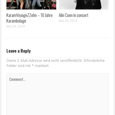
KaramVoyageZZehn – 10 Jahre
Alin Coen in concert
Karambolage
Mai 20, 2019
Mai 29, 2019
Leave a Reply
Deine E-Mail-Adresse wird nicht veröffentlicht.
Erforderliche
Felder sind mit
*
markiert