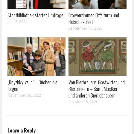
Stadtbibliothek startet Umfrage
Frawenzimmer, Eiffelturm und
Fleischextrakt
Juli 18, 2024
September 16, 2023
„Knyzhky_vslid“ – Bücher, die
Von Bierbrauern, Gastwirten und
folgen
Biertrinkern – Samt Musikern
und anderen Bierliebhabern
November 08, 2022
Oktober 15, 2020
Leave a Reply