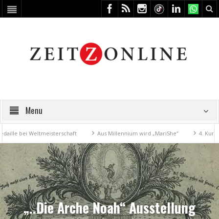
Menu
 bei Weltmeisterschaft
Aus Millennium wird „MariShe“
4. Kunstfest 
„..Die Arche Noah“ Ausstellung