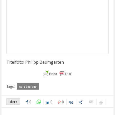
Titelfoto: Philipp Baumgarten
Tags:
cafe courage
share
0
0
0