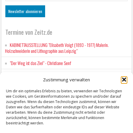
Termine von Zeitz.de
KABINETTAUSSTELLUNG "Elisabeth Voigt (1893 - 1977) Malerin.
Holzschneiderin und Lithographin aus Leipzig"
"Der Weg ist das Ziel" - Christiane Senf
Workshop für Kinder: Stop-Motion mit LEGO® & Robotik
Zustimmung verwalten
Kunstfest Zeitz
Um dir ein optimales Erlebnis zu bieten, verwenden wir Technologien
wie Cookies, um Geräteinformationen zu speichern und/oder darauf
Mit der Drahtseilbahn zur ZENTRALSTATION
zuzugreifen. Wenn du diesen Technologien zustimmst, können wir
Daten wie das Surfverhalten oder eindeutige IDs auf dieser Website
verarbeiten. Wenn du deine Zustimmung nicht erteilst oder
zurückziehst, können bestimmte Merkmale und Funktionen
beeinträchtigt werden.