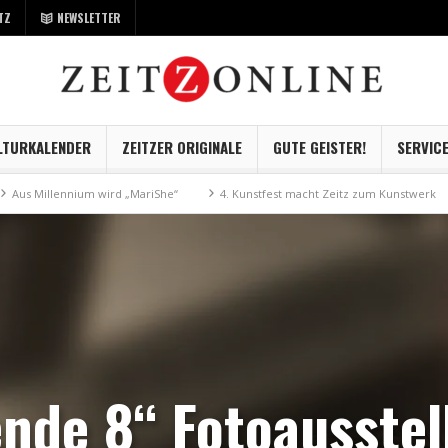
TZ
NEWSLETTER
LTURKALENDER
ZEITZER ORIGINALE
GUTE GEISTER!
SERVIC
um wird „MariShe“
4. Kunstfest macht Zeitz zum Kunstwerk
Museum Ka
ende 8“ Fotoausstel