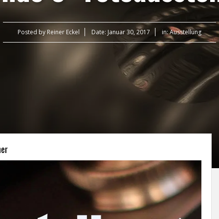
Posted by
Reiner Eckel
Date:
Januar 30, 2017
in:
Ausstellung
her