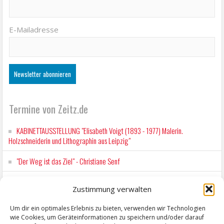
E-Mailadresse
Termine von Zeitz.de
KABINETTAUSSTELLUNG "Elisabeth Voigt (1893 - 1977) Malerin.
Holzschneiderin und Lithographin aus Leipzig"
"Der Weg ist das Ziel" - Christiane Senf
Workshop für Kinder: Stop-Motion mit LEGO® & Robotik
Zustimmung verwalten
Kunstfest Zeitz
Um dir ein optimales Erlebnis zu bieten, verwenden wir Technologien
wie Cookies, um Geräteinformationen zu speichern und/oder darauf
Mit der Drahtseilbahn zur ZENTRALSTATION