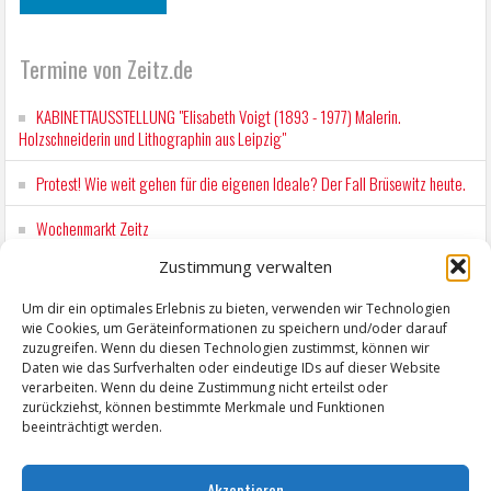
Termine von Zeitz.de
KABINETTAUSSTELLUNG "Elisabeth Voigt (1893 - 1977) Malerin.
Holzschneiderin und Lithographin aus Leipzig"
Protest! Wie weit gehen für die eigenen Ideale? Der Fall Brüsewitz heute.
Wochenmarkt Zeitz
Zustimmung verwalten
EINFACH LESEN im August 2026 H.P. Richter - DAMALS WAR ES FRIEDRICH
Lesung in Einfacher Sprache
Um dir ein optimales Erlebnis zu bieten, verwenden wir Technologien
wie Cookies, um Geräteinformationen zu speichern und/oder darauf
Workshop für Kinder: Stop-Motion mit LEGO® & Robotik
zuzugreifen. Wenn du diesen Technologien zustimmst, können wir
Daten wie das Surfverhalten oder eindeutige IDs auf dieser Website
verarbeiten. Wenn du deine Zustimmung nicht erteilst oder
zurückziehst, können bestimmte Merkmale und Funktionen
beeinträchtigt werden.
Akzeptieren