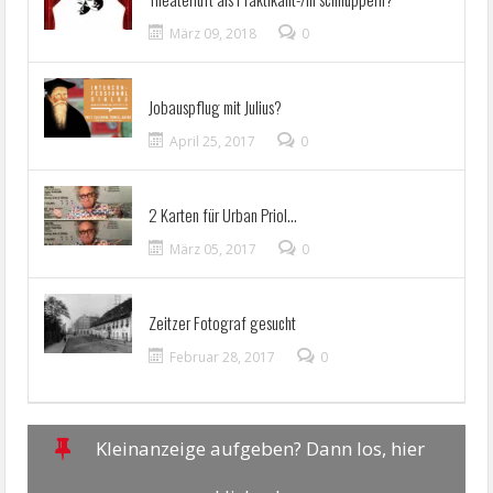
März 09, 2018
0
Jobauspflug mit Julius?
April 25, 2017
0
2 Karten für Urban Priol…
März 05, 2017
0
Zeitzer Fotograf gesucht
Februar 28, 2017
0
Kleinanzeige aufgeben? Dann los, hier