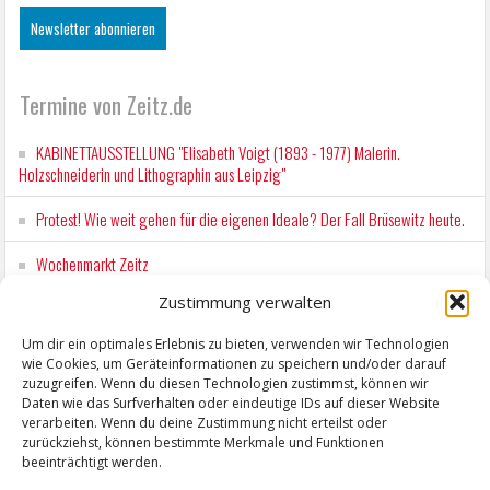
Termine von Zeitz.de
KABINETTAUSSTELLUNG "Elisabeth Voigt (1893 - 1977) Malerin.
Holzschneiderin und Lithographin aus Leipzig"
Protest! Wie weit gehen für die eigenen Ideale? Der Fall Brüsewitz heute.
Wochenmarkt Zeitz
Zustimmung verwalten
EINFACH LESEN im August 2026 H.P. Richter - DAMALS WAR ES FRIEDRICH
Lesung in Einfacher Sprache
Um dir ein optimales Erlebnis zu bieten, verwenden wir Technologien
wie Cookies, um Geräteinformationen zu speichern und/oder darauf
Workshop für Kinder: Stop-Motion mit LEGO® & Robotik
zuzugreifen. Wenn du diesen Technologien zustimmst, können wir
Daten wie das Surfverhalten oder eindeutige IDs auf dieser Website
verarbeiten. Wenn du deine Zustimmung nicht erteilst oder
zurückziehst, können bestimmte Merkmale und Funktionen
beeinträchtigt werden.