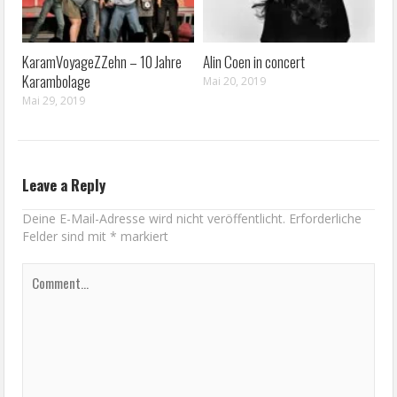
KaramVoyageZZehn – 10 Jahre
Alin Coen in concert
Karambolage
Mai 20, 2019
Mai 29, 2019
Leave a Reply
Deine E-Mail-Adresse wird nicht veröffentlicht.
Erforderliche
Felder sind mit
*
markiert