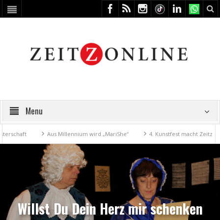
Menu
chaft
Aus Millennium wird „MariShe“
4. Kunstfest macht Zeitz zum K
Willst Du Dein Herz mir schenken