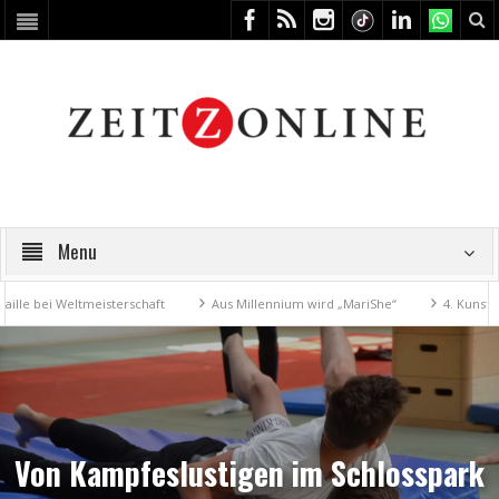
Menu
bei Weltmeisterschaft
Aus Millennium wird „MariShe“
4. Kunstfest m
Von Kampfeslustigen im Schlosspark