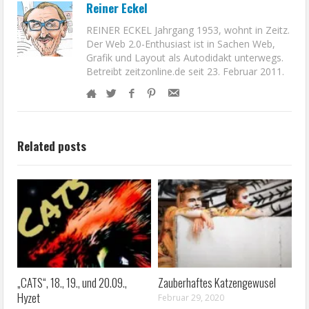
Reiner Eckel
REINER ECKEL Jahrgang 1953, wohnt in Zeitz.
Der Web 2.0-Enthusiast ist in Sachen Web,
Grafik und Layout als Autodidakt unterwegs.
Betreibt zeitzonline.de seit 23. Februar 2011.
Related posts
„CATS“, 18., 19., und 20.09.,
Zauberhaftes Katzengewusel
Hyzet
Februar 29, 2020