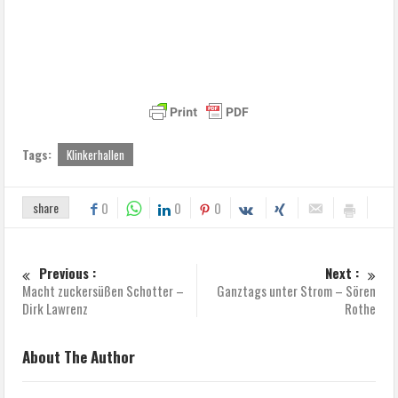
Tags:
Klinkerhallen
share
0
0
0
Previous :
Next :
Macht zuckersüßen Schotter –
Ganztags unter Strom – Sören
Dirk Lawrenz
Rothe
About The Author