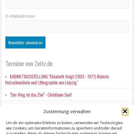
E-Mailadresse
Termine von Zeitz.de
KABINETTAUSSTELLUNG "Elisabeth Voigt (1893 - 1977) Malerin.
Holzschneiderin und Lithographin aus Leipzig"
"Der Weg ist das Ziel" - Christiane Senf
Workshop für Kinder: Stop-Motion mit LEGO® & Robotik
Zustimmung verwalten
Kunstfest Zeitz
Um dir ein optimales Erlebnis zu bieten, verwenden wir Technologien
wie Cookies, um Geräteinformationen zu speichern und/oder darauf
Mit der Drahtseilbahn zur ZENTRALSTATION
zuzugreifen. Wenn du diesen Technologien zustimmst, können wir