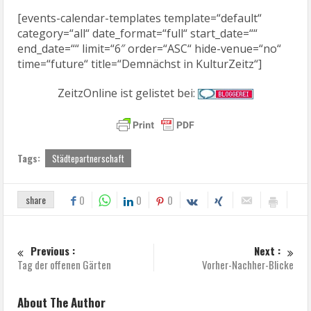
[events-calendar-templates template=“default“
category=“all“ date_format=“full“ start_date=““
end_date=““ limit=“6″ order=“ASC“ hide-venue=“no“
time=“future“ title=“Demnächst in KulturZeitz“]
ZeitzOnline ist gelistet bei:
Tags:
Städtepartnerschaft
share
0
0
0
Previous :
Next :
Tag der offenen Gärten
Vorher-Nachher-Blicke
About The Author