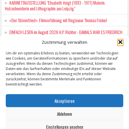
KABINETTAUSSTELLUNG "Elisabeth Voigt (1893 - 1977) Malerin.
Holzschneiderin und Lithographin aus Leipzig"
»Der Störenfried«. Filmvorführung mit Regisseur Thomas Frickel
EINFACH LESEN im August 2026 H.P. Richter - DAMALS WAR ES FRIEDRICH
Lesung in Einfacher Sprache
Zustimmung verwalten
Workshop für Kinder: Stop-Motion mit LEGO® & Robotik
Um dir ein optimales Erlebnis zu bieten, verwenden wir Technologien
wie Cookies, um Geräteinformationen zu speichern und/oder darauf
Mit der Drahtseilbahn zur ZENTRALSTATION
zuzugreifen. Wenn du diesen Technologien zustimmst, können wir
Daten wie das Surfverhalten oder eindeutige IDs auf dieser Website
verarbeiten. Wenn du deine Zustimmung nicht erteilst oder
zurückziehst, können bestimmte Merkmale und Funktionen
beeinträchtigt werden.
Akzeptieren
Ablehnen
Einstellungen ansehen