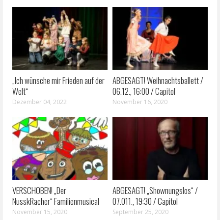
„Ich wünsche mir Frieden auf der
ABGESAGT! Weihnachtsballett /
Welt“
06.12., 16:00 / Capitol
Dezember 04, 2022
November 16, 2020
VERSCHOBEN! „Der
ABGESAGT! „Shownungslos“ /
NusskRacher“ Familienmusical
07.011., 19:30 / Capitol
November 15, 2020
September 25, 2020