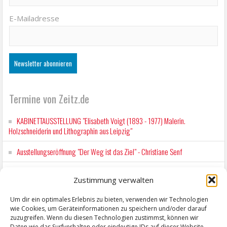
E-Mailadresse
Termine von Zeitz.de
KABINETTAUSSTELLUNG "Elisabeth Voigt (1893 - 1977) Malerin.
Holzschneiderin und Lithographin aus Leipzig"
Ausstellungseröffnung "Der Weg ist das Ziel" - Christiane Senf
Kunstfest Zeitz
Zustimmung verwalten
Mit der Drahtseilbahn zur ZENTRALSTATION
Um dir ein optimales Erlebnis zu bieten, verwenden wir Technologien
wie Cookies, um Geräteinformationen zu speichern und/oder darauf
Kunstfest Zeitz
zuzugreifen. Wenn du diesen Technologien zustimmst, können wir
Daten wie das Surfverhalten oder eindeutige IDs auf dieser Website