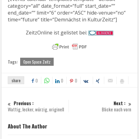
category=“all“ date_format=“full“ start_date=““
end_date=““ limit=“6″ order=“ASC“ hide-venue=“no“
time=“future“ title=“Demnächst in KulturZeitz“]
ZeitzOnline ist gelistet bei:
Tags:
Open Space Zeitz
share
0
0
0
Previous :
Next :
Wattig, lecker, würzig, originell
Blicke nach vorn
About The Author