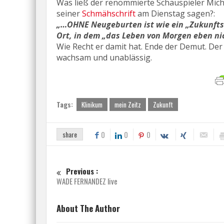
Was ließ der renommierte Schauspieler Micha
seiner
Schmähschrift
am Dienstag sagen?:
„…OHNE Neugeburten ist wie ein „Zukunftsi
Ort, in dem „das Leben von Morgen eben ni
Wie Recht er damit hat. Ende der Demut. Der 
wachsam und unablässig.
Tags:
Klinikum
mein Zeitz
Zukunft
share
0
0
0
Previous :
WADE FERNANDEZ live
About The Author