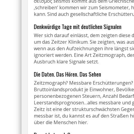
σεισμος
seismós
kommt aus dem Griechische
‚schreiben‘ kommen wir zum Seismometer, h
kann. Sind auch gesellschaftliche Erschütt
Denkwürdige Tage mit deutlichen Signalen
Wer sich darauf einlässt, dem zeigten diese
um das Zeitzer Klinikum. Sie zeigten, was a
wenn aus den Aufzeichnungen ihre längst si
ignoriert werden. Eine Art Zeitzmograph, de
Ausbruch klare Signale setzt.
Die Daten. Das Hören. Das Sehen
Zeitzmograph? Messbare Erschütterungen? – 
Bruttoinlandsprodukt je Einwohner, Bevölk
personenbezogenen Steuern, Anzahl Bedarfsg
Leerstandsprognosen…alles messbare und ge
Zeitz ist eine der strukturschwächsten Geg
messbar ist, du kannst es auf den Straßen h
über die Menschen hier.