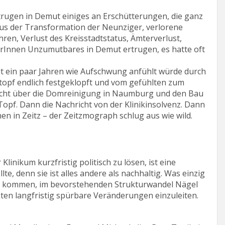
ertrugen in Demut einiges an Erschütterungen, die ganz
aus der Transformation der Neunziger, verlorene
hren, Verlust des Kreisstadtstatus, Ämterverlust,
rInnen Unzumutbares in Demut ertrugen, es hatte oft
eit ein paar Jahren wie Aufschwung anfühlt würde durch
topf endlich festgeklopft und vom gefühlten zum
icht über die Domreinigung in Naumburg und den Bau
opf. Dann die Nachricht von der Klinikinsolvenz. Dann
en in Zeitz – der Zeitzmograph schlug aus wie wild.
Klinikum kurzfristig politisch zu lösen, ist eine
lte, denn sie ist alles andere als nachhaltig. Was einzig
 zu kommen, im bevorstehenden Strukturwandel Nägel
ten langfristig spürbare Veränderungen einzuleiten.