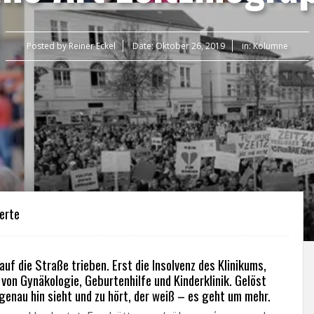
Posted by
Reiner Eckel
Date:
Oktober 26, 2019
in:
Kolumne
erte
uf die Straße trieben. Erst die Insolvenz des Klinikums,
von Gynäkologie, Geburtenhilfe und Kinderklinik. Gelöst
 genau hin sieht und zu hört, der weiß – es geht um mehr.