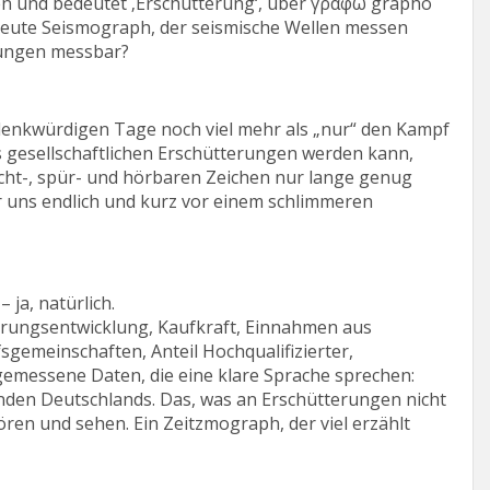
n und bedeutet ‚Erschütterung‘, über γράφω grapho
eute Seismograph, der seismische Wellen messen
erungen messbar?
 denkwürdigen Tage noch viel mehr als „nur“ den Kampf
us gesellschaftlichen Erschütterungen werden kann,
cht-, spür- und hörbaren Zeichen nur lange genug
r uns endlich und kurz vor einem schlimmeren
ja, natürlich.
erungsentwicklung, Kaufkraft, Einnahmen aus
emeinschaften, Anteil Hochqualifizierter,
messene Daten, die eine klare Sprache sprechen:
enden Deutschlands. Das, was an Erschütterungen nicht
ören und sehen. Ein Zeitzmograph, der viel erzählt