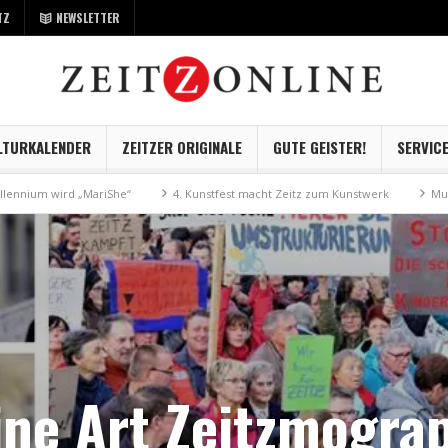
TZ
NEWSLETTER
LTURKALENDER
ZEITZER ORIGINALE
GUTE GEISTER!
SERVIC
 „MariShe“
4. Kunstfest macht Zeitz zum Kunstwerk
Museum Kayna geh
ine Art Zeitzmogra