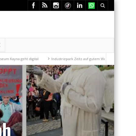
E
t digital
Industriepark Zeitz auf gutem Weg
Mit der Drahtseilbahn
ph