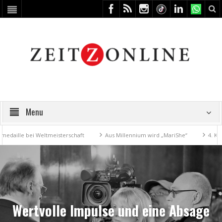
Menu
i Weltmeisterschaft
Aus Millennium wird „MariShe“
4. Kunstfest ma
Wertvolle Impulse und eine Absage