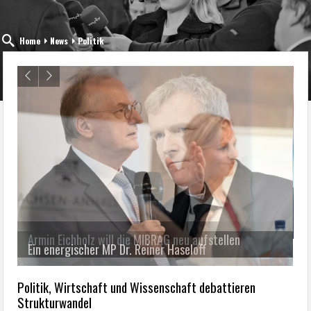
Home
News
Politik
L
S
Armin Eichholz will die MIBRAG neu aufstellen
Politik, Wirtschaft und Wissenschaft debattieren
Strukturwandel