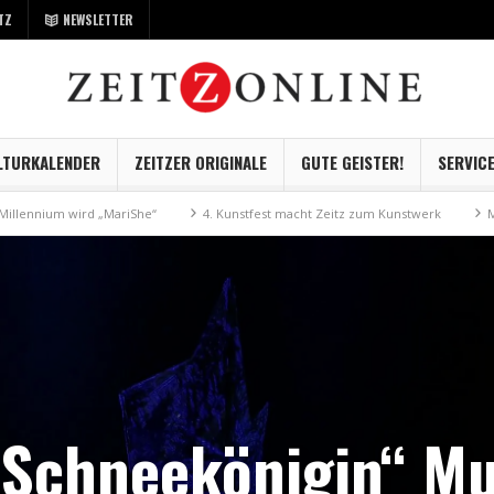
TZ
NEWSLETTER
LTURKALENDER
ZEITZER ORIGINALE
GUTE GEISTER!
SERVIC
 wird „MariShe“
4. Kunstfest macht Zeitz zum Kunstwerk
Museum Kayn
 Schneekönigin“ Mu