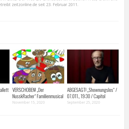
reibt zeitzonline.de seit 23. Februar 2011.
llett
VERSCHOBEN! „Der
ABGESAGT! „Shownungslos“ /
NusskRacher“ Familienmusical
07.011., 19:30 / Capitol
November 15, 2020
September 25, 2020