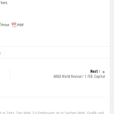
rkes
Next :
ABBA World Revival / 1. FEB, Capitol
n Zeitz. Der Web 2.0-Enthusiast ist in Sachen Web, Grafik und