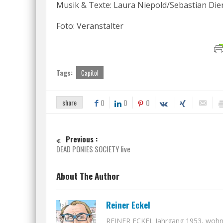
Musik & Texte: Laura Niepold/Sebastian Die
Foto: Veranstalter
Tags:
Capitol
share
0
0
0
Previous :
DEAD PONIES SOCIETY live
About The Author
Reiner Eckel
REINER ECKEL Jahrgang 1953, wohnt i