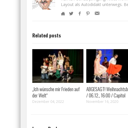
Layout als Autodidakt unterwegs. Bet
Related posts
„Ich wünsche mir Frieden auf
ABGESAGT! Weihnachtsba
der Welt“
/ 06.12., 16:00 / Capitol
Dezember 04, 2022
November 16, 2020