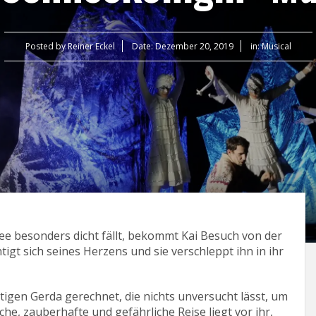
Posted by
Reiner Eckel
Date:
Dezember 20, 2019
in:
Musical
ee besonders dicht fällt, bekommt Kai Besuch von der
igt sich seines Herzens und sie verschleppt ihn in ihr
tigen Gerda gerechnet, die nichts unversucht lässt, um
iche, zauberhafte und gefährliche Reise liegt vor ihr,