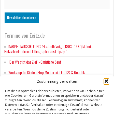
Termine von Zeitz.de
KABINETTAUSSTELLUNG "Elisabeth Voigt (1893 - 1977) Malerin.
Holzschneiderin und Lithographin aus Leipzig"
"Der Weg ist das Ziel" - Christiane Senf
Workshop für Kinder: Stop-Motion mit LEGO® & Robotik
Zustimmung verwalten
Wochenmarkt Zeitz
Um dir ein optimales Erlebnis zu bieten, verwenden wir Technologien
EINFACH LESEN im August 2026 H.P. Richter - DAMALS WAR ES FRIEDRICH
wie Cookies, um Geräteinformationen zu speichern und/oder darauf
Lesung in Einfacher Sprache
zuzugreifen. Wenn du diesen Technologien zustimmst, können wir
Daten wie das Surfverhalten oder eindeutige IDs auf dieser Website
verarbeiten. Wenn du deine Zustimmung nicht erteilst oder
zurückziehst, können bestimmte Merkmale und Funktionen