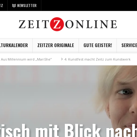
TZ
NEWSLETTER
LTURKALENDER
ZEITZER ORIGINALE
GUTE GEISTER!
SERVIC
um wird „MariShe“
4. Kunstfest macht Zeitz zum Kunstwerk
Museum Ka
isch mit Blick nac