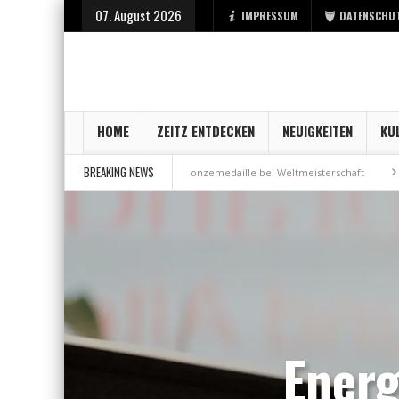
07. August 2026
IMPRESSUM
DATENSCHU
HOME
ZEITZ ENTDECKEN
NEUIGKEITEN
KU
BREAKING NEWS
 der Stadt Zeitz
Bronzemedaille bei Weltmeisterschaft
Aus Millenni
Energ