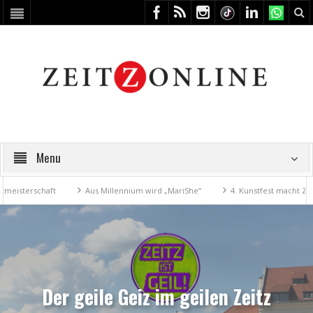
Menu
schaft
Aus Millennium wird „MariShe“
4. Kunstfest macht Zeitz zum 
Der geile Geiz im geilen Zeitz