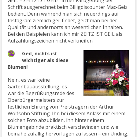
GEIL – ZEITZ IST GEIL!“ in der Farbgebung der
Schrift ausgerechnet beim Billigdiscounter Mäc-Geiz
bedient. Denn während man sich neuerdings auf
Instagram ziemlich geil findet, geizt man bei der
Qualität und andernorts an wesentlichen Inhalten.
Bei den Beispielen kann ich mir ZEITZ IST GEIL als
Aufzählungszeichen nicht verkneifen:
Geil, nichts ist
wichtiger als diese
Blumen!
Nein, es war keine
Gartenbauausstellung, es
war die Begrüßungsrede des
Oberbürgermeisters zur
festlichen Ehrung von Preisträgern der Arthur
Wolfsohn Stiftung. Ihn bei diesem Anlass mit einem
solchen Foto abzubilden, ihn hinter einem
Blumengebinde praktisch verschwinden und wie
beinahe zufällig hervorlugen zu lassen – ein Unding.