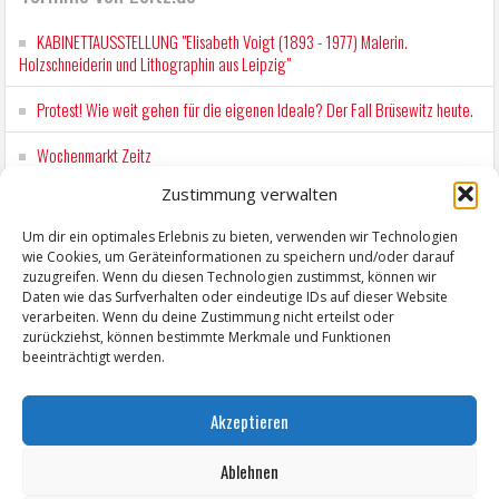
KABINETTAUSSTELLUNG "Elisabeth Voigt (1893 - 1977) Malerin.
Holzschneiderin und Lithographin aus Leipzig"
Protest! Wie weit gehen für die eigenen Ideale? Der Fall Brüsewitz heute.
Wochenmarkt Zeitz
Zustimmung verwalten
EINFACH LESEN im August 2026 H.P. Richter - DAMALS WAR ES FRIEDRICH
Lesung in Einfacher Sprache
Um dir ein optimales Erlebnis zu bieten, verwenden wir Technologien
wie Cookies, um Geräteinformationen zu speichern und/oder darauf
Workshop für Kinder: Stop-Motion mit LEGO® & Robotik
zuzugreifen. Wenn du diesen Technologien zustimmst, können wir
Daten wie das Surfverhalten oder eindeutige IDs auf dieser Website
verarbeiten. Wenn du deine Zustimmung nicht erteilst oder
zurückziehst, können bestimmte Merkmale und Funktionen
beeinträchtigt werden.
Akzeptieren
Ablehnen