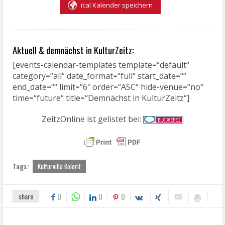
ical Kalender speichern
Aktuell & demnächst in KulturZeitz:
[events-calendar-templates template=“default“
category=“all“ date_format=“full“ start_date=““
end_date=““ limit=“6″ order=“ASC“ hide-venue=“no“
time=“future“ title=“Demnächst in KulturZeitz“]
ZeitzOnline ist gelistet bei:
Tags:
Kulturvilla Kolorit
share
0
0
0