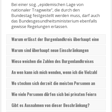
Bei einer sog. „epidemischen Lage von
nationaler Tragweite“, die durch den
Bundestag festgestellt werden muss, darf auch
das Bundesgesundheitsministerium ebenfalls
gewisse Regelungen erlassen.
Warum erlässt der Burgenlandkreis überhaupt eine
Regelung?
Warum sind überhaupt neue Einschränkungen
notwendig?
Wieso weichen die Zahlen des Burgenlandkreises
von den Angaben des Landes und denen des Robert-
An wen kann ich mich wenden, wenn ich die Vielzahl
Koch-Instituts (RKI) ab?
von Verordnungen nicht mehr verstehe?
Wo stecken sich derzeit die meisten Personen an
Corona im Burgenlandkreis an?
Wie viele Personen dürfen sich bei privaten Feiern
im Burgenlandkreis treffen?
Gibt es Ausnahmen von dieser Beschränkung?