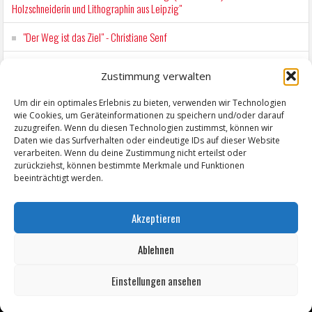
Holzschneiderin und Lithographin aus Leipzig"
"Der Weg ist das Ziel" - Christiane Senf
Workshop für Kinder: Stop-Motion mit LEGO® & Robotik
Zustimmung verwalten
Kunstfest Zeitz
Um dir ein optimales Erlebnis zu bieten, verwenden wir Technologien
wie Cookies, um Geräteinformationen zu speichern und/oder darauf
Mit der Drahtseilbahn zur ZENTRALSTATION
zuzugreifen. Wenn du diesen Technologien zustimmst, können wir
Daten wie das Surfverhalten oder eindeutige IDs auf dieser Website
verarbeiten. Wenn du deine Zustimmung nicht erteilst oder
zurückziehst, können bestimmte Merkmale und Funktionen
beeinträchtigt werden.
Akzeptieren
Ablehnen
Einstellungen ansehen
Copyright © 2026 ZeitzOnline, Reiner Eckel