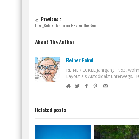
Previous :
Die „Kohle“ kann im Revier fließen
About The Author
Reiner Eckel
REINER ECKEL Jahrgang 1953, wohnt i
Layout als Autodidakt unterwegs. Bet
Related posts