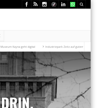
E
eht digital
Industriepark Zeitz auf gutem Weg
Mit der Drahtseilbah
DRIN.