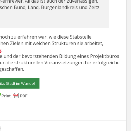
ernrevier. All das ist auch der zuverlässigen,
chen Bund, Land, Burgenlandkreis und Zeitz
ch zu erfahren war, wie diese Stabstelle
chen Zielen mit welchen Strukturen sie arbeitet,
g
.
lle und der bevorstehenden Bildung eines Projektbüros
den die strukturellen Voraussetzungen für erfolgreiche
geschaffen.
itz. Stadt im Wandel