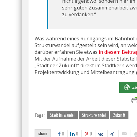
nicht irgendwo, sondern hier im K
sehr guten Zusammenarbeit zwis
zu verdanken.“
Was während eines Rundgangs im Bahnhof no
Strukturwandel aufgestellt sein wird, an wel
darüber erfahren Sie etwas
in diesem Beitra
Mit der Aufnahme der Arbeit dieser Stabste
„Stadt der Zukunft“ direkt im Stadtkern wer
Projektentwicklung und Mittelbeantragung 
Ze
Tags:
Stadt im Wandel
Strukturwandel
Zukunft
share
0
0
0