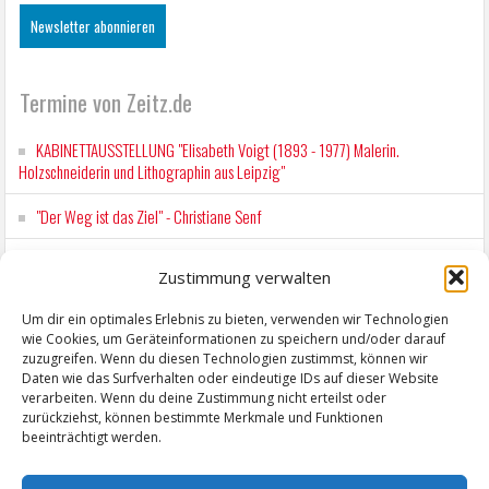
Termine von Zeitz.de
KABINETTAUSSTELLUNG "Elisabeth Voigt (1893 - 1977) Malerin.
Holzschneiderin und Lithographin aus Leipzig"
"Der Weg ist das Ziel" - Christiane Senf
Workshop für Kinder: Stop-Motion mit LEGO® & Robotik
Zustimmung verwalten
Kunstfest Zeitz
Um dir ein optimales Erlebnis zu bieten, verwenden wir Technologien
wie Cookies, um Geräteinformationen zu speichern und/oder darauf
Mit der Drahtseilbahn zur ZENTRALSTATION
zuzugreifen. Wenn du diesen Technologien zustimmst, können wir
Daten wie das Surfverhalten oder eindeutige IDs auf dieser Website
verarbeiten. Wenn du deine Zustimmung nicht erteilst oder
zurückziehst, können bestimmte Merkmale und Funktionen
beeinträchtigt werden.