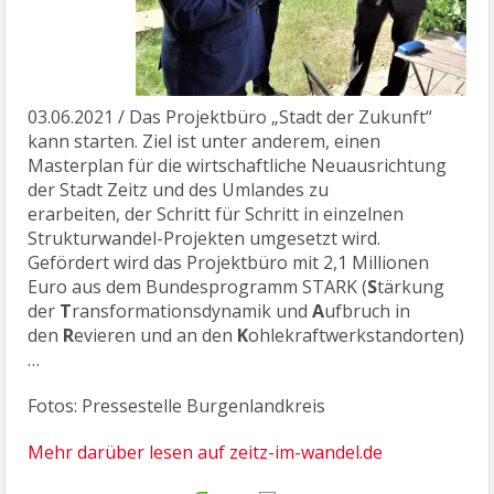
03.06.2021 / Das Projektbüro „Stadt der Zukunft“
kann starten. Ziel ist unter anderem, einen
Masterplan für die wirtschaftliche Neuausrichtung
der Stadt Zeitz und des Umlandes zu
erarbeiten, der Schritt für Schritt in einzelnen
Strukturwandel-Projekten umgesetzt wird.
Gefördert wird das Projektbüro mit 2,1 Millionen
Euro aus dem Bundesprogramm STARK (
S
tärkung
der
T
ransformationsdynamik und
A
ufbruch in
den
R
evieren und an den
K
ohlekraftwerkstandorten)
…
Fotos: Pressestelle Burgenlandkreis
Mehr darüber lesen auf zeitz-im-wandel.de