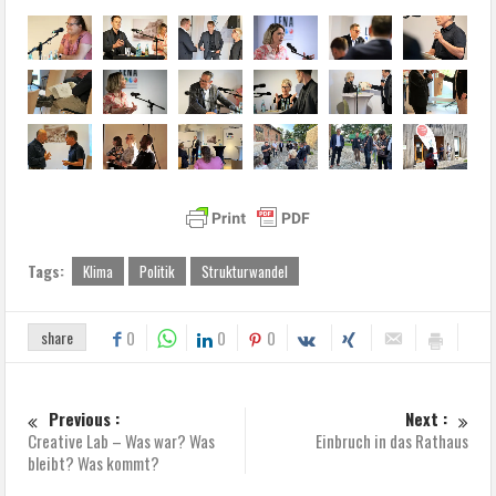
Tags:
Klima
Politik
Strukturwandel
share
0
0
0
Previous :
Next :
Creative Lab – Was war? Was
Einbruch in das Rathaus
bleibt? Was kommt?