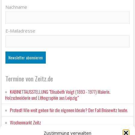
Nachname
E-Mailadresse
Termine von Zeitz.de
KABINETTAUSSTELLUNG "Elisabeth Voigt (1893 - 1977) Malerin.
Holzschneiderin und Lithographin aus Leipzig"
Protest! Wie weit gehen für die eigenen Ideale? Der Fall Brüsewitz heute.
Wochenmarkt Zeitz
Zustimmung verwalten
EINFACH LESEN im August 2026 H.P. Richter - DAMALS WAR ES FRIEDRICH