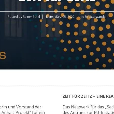
Posted by
Reiner Eckel
Date:
März 05, 2022
in:
Strukturwandel
ZEIT FÜR ZEITZ –
EINE RE
torin und Vorstand der
Das Netzwerk für das „Sac
Anhalt-Projekt“ für ein
des Antrags zur EU-Initia