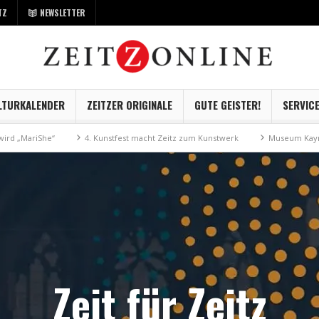
TZ
NEWSLETTER
LTURKALENDER
ZEITZER ORIGINALE
GUTE GEISTER!
SERVIC
e“
4. Kunstfest macht Zeitz zum Kunstwerk
Museum Kayna geht digit
Zeit für Zeitz