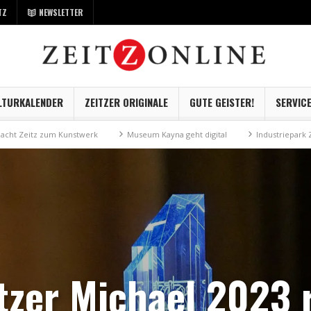
TZ
NEWSLETTER
LTURKALENDER
ZEITZER ORIGINALE
GUTE GEISTER!
SERVIC
Kunstwerk
Museum Kayna geht digital
Industriepark Zeitz auf gutem 
tzer Michael 2023 