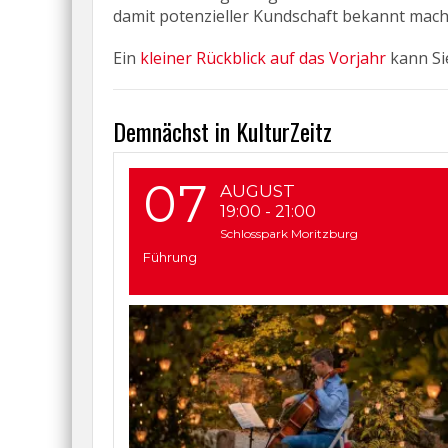
damit potenzieller Kundschaft bekannt mach
Ein
kleiner Rückblick auf das Vorjahr
kann Sie
Demnächst in KulturZeitz
07
AUGUST
19:00
-
21:00
Schlosspark Moritzburg
Führung