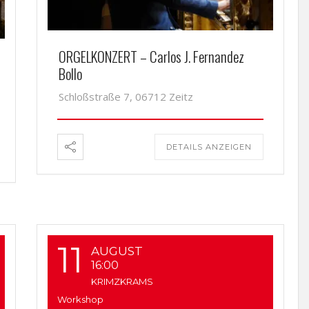
ORGELKONZERT – Carlos J. Fernandez
Bollo
Schloßstraße 7, 06712 Zeitz
DETAILS ANZEIGEN
11
AUGUST
16:00
KRIMZKRAMS
Workshop