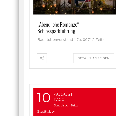
„Abendliche Romanze“
Schlossparkführung
Badstubenvorstand 17a, 06712 Zeitz
DETAILS ANZEIGEN
10
AUGUST
17:00
Stadtlabor Zeitz
Stadtlabor