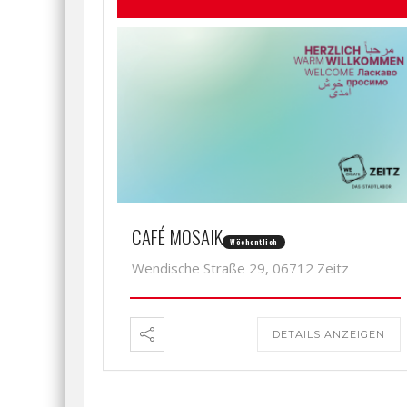
CAFÉ MOSAIK
Wöchentlich
Wendische Straße 29, 06712 Zeitz
DETAILS ANZEIGEN