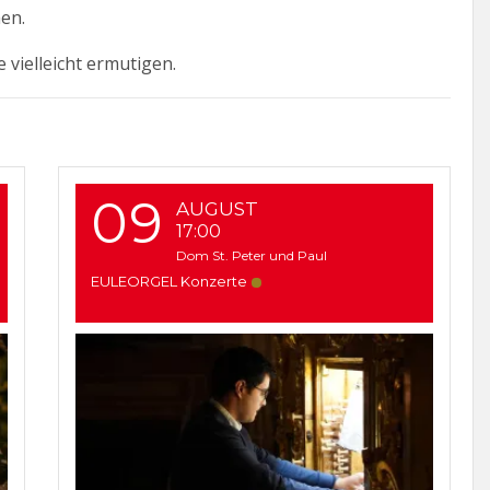
en.
 vielleicht ermutigen.
09
AUGUST
17:00
Dom St. Peter und Paul
EULEORGEL Konzerte