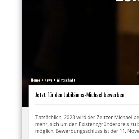
Home
News
Wirtschaft
Jetzt für den Jubiläums-Michael bewerben!
Tatsächlich, 2023 wird der Zeitzer Michael b
mehr, sich um den Existenzgründerpreis zu b
möglich. Bewerbungsschluss ist der 11. Nov