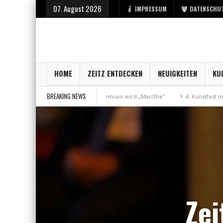
07. August 2026
IMPRESSUM
DATENSCHU
HOME
ZEITZ ENTDECKEN
NEUIGKEITEN
KU
BREAKING NEWS
schaft
Aus Millennium wird „MariShe“
4. Kunstfest macht Zeitz zum 
Zei