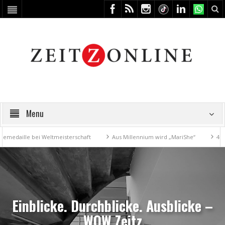
Menu
aille bei Weltmeisterschaft
Aus Millennium wird „MariShe“
4. Kuns
Einblicke. Durchblicke. Ausblicke –
WOW Zeitz