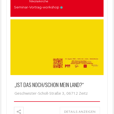
Nikolaikirche
Seminar-Vortrag-workshop
„IST DAS NOCH/SCHON MEIN LAND?“
Geschwister-Scholl-Straße 3, 06712 Zeitz
DETAILS ANZEIGEN