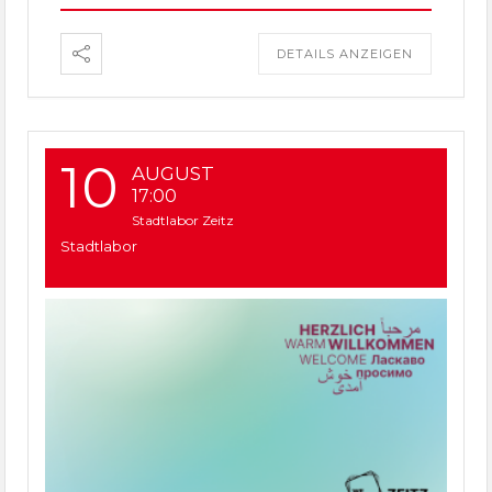
DETAILS ANZEIGEN
10
AUGUST
17:00
Stadtlabor Zeitz
Stadtlabor