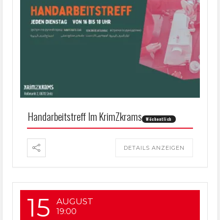
Handarbeitstreff Im KrimZkrams
Wöchentlich
DETAILS ANZEIGEN
15
AUGUST
19:00