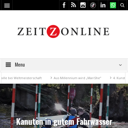
Menu
eltmeisterschaft
Aus Millennium wird „MariShe“
4. Kunstfest macht
Kanuten in gutem Fahrwasser