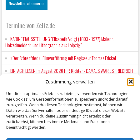
Termine von Zeitz.de
KABINETTAUSSTELLUNG "Elisabeth Voigt (1893 - 1977) Malerin.
Holzschneiderin und Lithographin aus Leipzig"
»Der Störenfried«. Filmvorführung mit Regisseur Thomas Frickel
EINFACH LESEN im August 2026 H.P. Richter - DAMALS WAR ES FRIEDRICH
Lesung in Einfacher Sprache
Zustimmung verwalten
Workshop für Kinder: Stop-Motion mit LEGO® & Robotik
Um dir ein optimales Erlebnis zu bieten, verwenden wir Technologien
wie Cookies, um Geräteinformationen zu speichern und/oder darauf
Mit der Drahtseilbahn zur ZENTRALSTATION
zuzugreifen. Wenn du diesen Technologien zustimmst, können wir
Daten wie das Surfverhalten oder eindeutige IDs auf dieser Website
verarbeiten. Wenn du deine Zustimmung nicht erteilst oder
zurückziehst, können bestimmte Merkmale und Funktionen
beeinträchtigt werden.