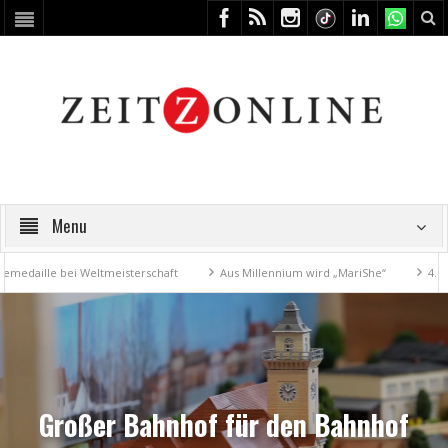
Menu
e bei Weltmeisterschaft
Aus Millennium wird „MariShe“
4. Kunstfest
Großer Bahnhof für den Bahnhof