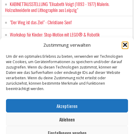
KABINETTAUSSTELLUNG "Elisabeth Voigt (1893 - 1977) Malerin.
Holzschneiderin und Lithographin aus Leipzig"
"Der Weg ist das Ziel" - Christiane Senf
Workshop für Kinder: Stop-Motion mit LEGO® & Robotik
Zustimmung verwalten
Wochenmarkt Zeitz
Um dir ein optimales Erlebnis zu bieten, verwenden wir Technologien
EINFACH LESEN im August 2026 H.P. Richter - DAMALS WAR ES FRIEDRICH
wie Cookies, um Geräteinformationen zu speichern und/oder darauf
Lesung in Einfacher Sprache
zuzugreifen. Wenn du diesen Technologien zustimmst, können wir
Daten wie das Surfverhalten oder eindeutige IDs auf dieser Website
verarbeiten. Wenn du deine Zustimmung nicht erteilst oder
zurückziehst, können bestimmte Merkmale und Funktionen
beeinträchtigt werden.
Akzeptieren
Ablehnen
Einstellungen ansehen