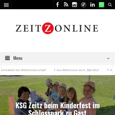
Menu
e bei Weltmeisterschaft
Aus Millennium wird „MariShe“
4. Kunstfest
KSG Zeitz beim Kinderfest im
Schlosspark zu Gast