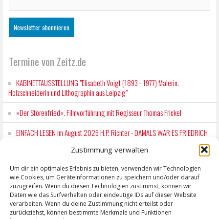
Termine von Zeitz.de
KABINETTAUSSTELLUNG "Elisabeth Voigt (1893 - 1977) Malerin.
Holzschneiderin und Lithographin aus Leipzig"
»Der Störenfried«. Filmvorführung mit Regisseur Thomas Frickel
EINFACH LESEN im August 2026 H.P. Richter - DAMALS WAR ES FRIEDRICH
Lesung in Einfacher Sprache
Zustimmung verwalten
Workshop für Kinder: Stop-Motion mit LEGO® & Robotik
Um dir ein optimales Erlebnis zu bieten, verwenden wir Technologien
wie Cookies, um Geräteinformationen zu speichern und/oder darauf
Mit der Drahtseilbahn zur ZENTRALSTATION
zuzugreifen. Wenn du diesen Technologien zustimmst, können wir
Daten wie das Surfverhalten oder eindeutige IDs auf dieser Website
verarbeiten. Wenn du deine Zustimmung nicht erteilst oder
zurückziehst, können bestimmte Merkmale und Funktionen