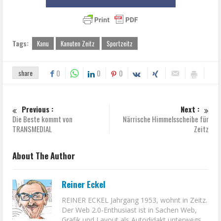
Tags:
Kanu
Kanuten Zeitz
Sportzeitz
share
0
0
0
Previous :
Next :
Die Beste kommt von
Närrische Himmelsscheibe für
TRANSMEDIAL
Zeitz
About The Author
Reiner Eckel
REINER ECKEL Jahrgang 1953, wohnt in Zeitz.
Der Web 2.0-Enthusiast ist in Sachen Web,
Grafik und Layout als Autodidakt unterwegs.