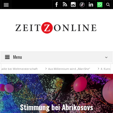
Menu
tmeisterschaft
Aus Millennium wird „MariShe“
4. Kunstfest macht Z
Stimmung bei Abrikosovs