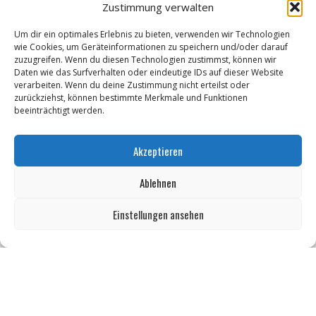
Zustimmung verwalten
Um dir ein optimales Erlebnis zu bieten, verwenden wir Technologien
wie Cookies, um Geräteinformationen zu speichern und/oder darauf
zuzugreifen. Wenn du diesen Technologien zustimmst, können wir
Daten wie das Surfverhalten oder eindeutige IDs auf dieser Website
Termine von Zeitz.de
verarbeiten. Wenn du deine Zustimmung nicht erteilst oder
zurückziehst, können bestimmte Merkmale und Funktionen
KABINETTAUSSTELLUNG "Elisabeth Voigt (1893 - 1977) Malerin.
beeinträchtigt werden.
Holzschneiderin und Lithographin aus Leipzig"
Akzeptieren
Ausstellungseröffnung "Der Weg ist das Ziel" - Christiane Senf
Ablehnen
Kunstfest Zeitz
Mit der Drahtseilbahn zur ZENTRALSTATION
Einstellungen ansehen
Kunstfest Zeitz