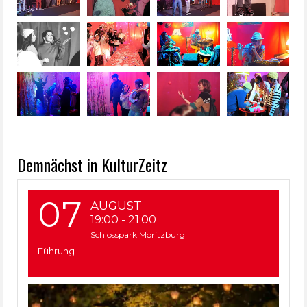
Demnächst in KulturZeitz
07
AUGUST
19:00
-
21:00
Schlosspark Moritzburg
Führung