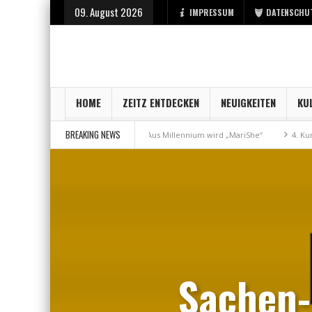
09. August 2026
IMPRESSUM
DATENSCHU
HOME
ZEITZ ENTDECKEN
NEUIGKEITEN
KU
BREAKING NEWS
eisterschaft
Aus Millennium wird „MariShe“
4. Kunstfest macht Zei
Sachen-