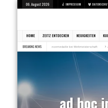
06. August 2026
IMPRESSUM
DATENSCHU
HOME
ZEITZ ENTDECKEN
NEUIGKEITEN
KU
BREAKING NEWS
 Stadt Zeitz
Bronzemedaille bei Weltmeisterschaft
Aus Millennium w
ad hoc 