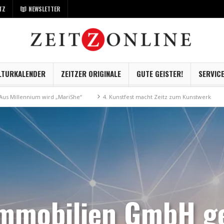
TZ
NEWSLETTER
LTURKALENDER
ZEITZER ORIGINALE
GUTE GEISTER!
SERVIC
ird „MariShe“
4. Kunstfest macht Zeitz zum Kunstwerk
Museum Kayna 
immobilien GmbH g