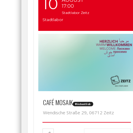
10
AUGUST
17:00
Stadtlabor Zeitz
Stadtlabor
CAFÉ MOSAIK
Wöchentlich
Wendische Straße 29, 06712 Zeitz