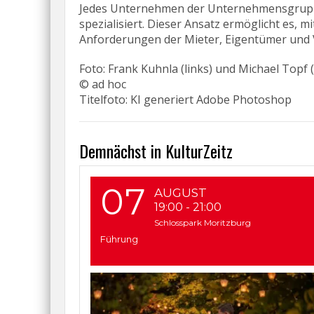
Jedes Unternehmen der Unternehmensgruppe i
spezialisiert. Dieser Ansatz ermöglicht es,
Anforderungen der Mieter, Eigentümer und 
Foto: Frank Kuhnla (links) und Michael Topf
© ad hoc
Titelfoto: KI generiert Adobe Photoshop
Demnächst in KulturZeitz
07
AUGUST
19:00
-
21:00
Schlosspark Moritzburg
Führung