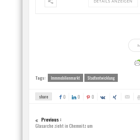
DETAILS ANZEIGEN
Tags:
Immmobilienmarkt
Stadtentwicklung
share
0
0
0
Previous :
Glasarche zieht in Chemnitz um