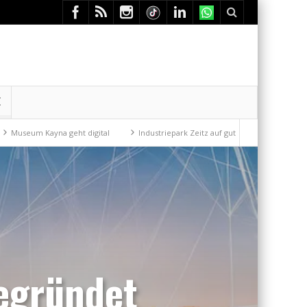
E
geht digital
Industriepark Zeitz auf gutem Weg
Mit der Drahtseilb
egründet