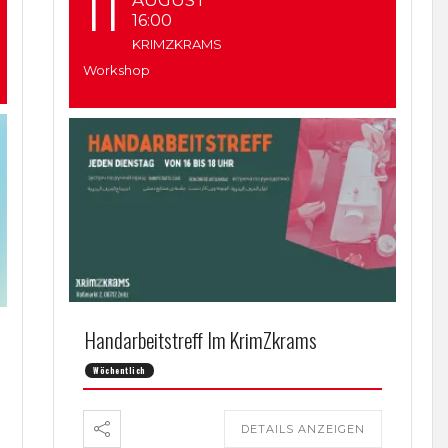
11
AUGUST
16:00
KRIMZKRAMS
Workshop
Handarbeitstreff Im KrimZkrams
Wöchentlich
DETAILS ANZEIGEN