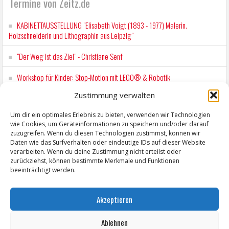
Termine von Zeitz.de
KABINETTAUSSTELLUNG "Elisabeth Voigt (1893 - 1977) Malerin.
Holzschneiderin und Lithographin aus Leipzig"
"Der Weg ist das Ziel" - Christiane Senf
Workshop für Kinder: Stop-Motion mit LEGO® & Robotik
Zustimmung verwalten
Wochenmarkt Zeitz
Um dir ein optimales Erlebnis zu bieten, verwenden wir Technologien
EINFACH LESEN im August 2026 H.P. Richter - DAMALS WAR ES FRIEDRICH
wie Cookies, um Geräteinformationen zu speichern und/oder darauf
Lesung in Einfacher Sprache
zuzugreifen. Wenn du diesen Technologien zustimmst, können wir
Daten wie das Surfverhalten oder eindeutige IDs auf dieser Website
verarbeiten. Wenn du deine Zustimmung nicht erteilst oder
zurückziehst, können bestimmte Merkmale und Funktionen
beeinträchtigt werden.
Akzeptieren
Ablehnen