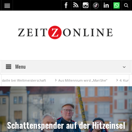
Menu
 Weltmeisterschaft
Aus Millennium wird „MariShe“
4. Kunstfest mach
Schattenspender auf der Hitzeinsel