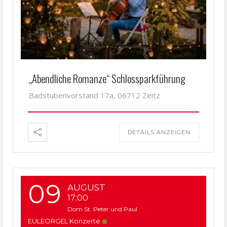
„Abendliche Romanze“ Schlossparkführung
Badstubenvorstand 17a, 06712 Zeitz
DETAILS ANZEIGEN
09
AUGUST
17:00
Dom St. Peter und Paul
EULEORGEL Konzerte