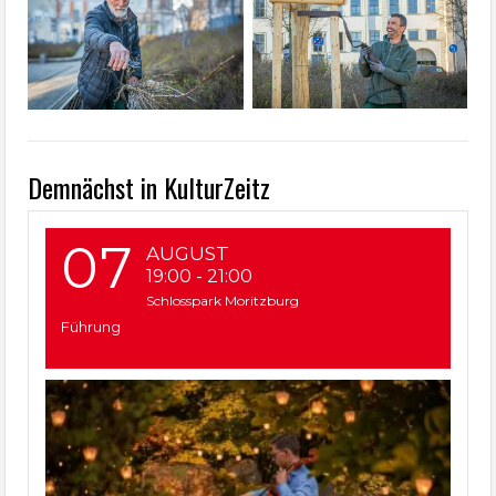
Demnächst in KulturZeitz
07
AUGUST
19:00
-
21:00
Schlosspark Moritzburg
Führung