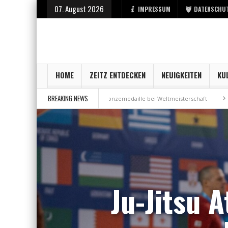
07. August 2026
IMPRESSUM
DATENSCHU
HOME
ZEITZ ENTDECKEN
NEUIGKEITEN
KU
BREAKING NEWS
 Stadt Zeitz
Bronzemedaille bei Weltmeisterschaft
Aus Millennium w
Ju-Jitsu 