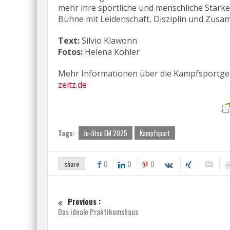
mehr ihre sportliche und menschliche Stärke 
Bühne mit Leidenschaft, Disziplin und Zusa
Text:
Silvio Klawonn
Fotos:
Helena Köhler
Mehr Informationen über die Kampfsportgeme
zeitz.de
Tags:
Ju-Jitsu EM 2025
Kampfsport
share
0
0
0
Previous :
Das ideale Praktikumshaus