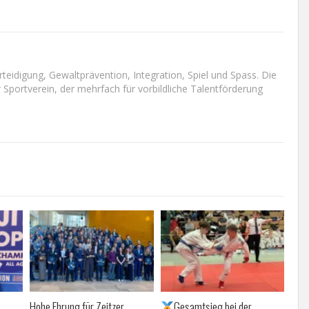
teidigung, Gewaltprävention, Integration, Spiel und Spass. Die
r Sportverein, der mehrfach für vorbildliche Talentförderung
Hohe Ehrung für Zeitzer
Gesamtsieg bei der