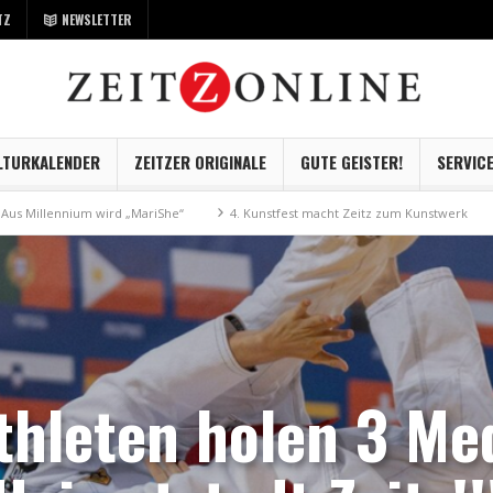
TZ
NEWSLETTER
LTURKALENDER
ZEITZER ORIGINALE
GUTE GEISTER!
SERVIC
ird „MariShe“
4. Kunstfest macht Zeitz zum Kunstwerk
Museum Kayna 
Athleten holen 3 Med