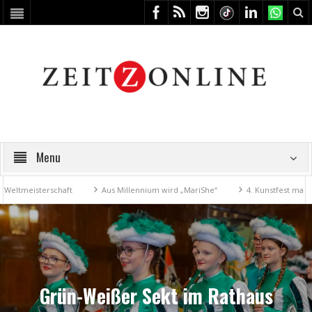
Menu
eisterschaft
Aus Millennium wird „MariShe“
4. Kunstfest macht Zei
Grün-Weißer Sekt im Rathaus