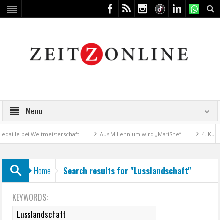
Menu
ille bei Weltmeisterschaft
Aus Millennium wird „MariShe“
4. Kunstf
Home
Search results for "Lusslandschaft"
KEYWORDS: