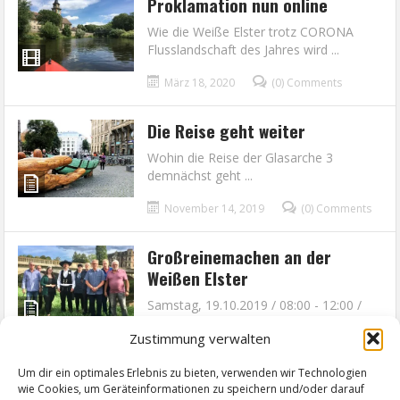
Proklamation nun online
Wie die Weiße Elster trotz CORONA
Flusslandschaft des Jahres wird ...
März 18, 2020
(0) Comments
Die Reise geht weiter
Wohin die Reise der Glasarche 3
demnächst geht ...
November 14, 2019
(0) Comments
Großreinemachen an der
Weißen Elster
Samstag, 19.10.2019 / 08:00 - 12:00 /
Elsterwiesen Höhe Bahnhof ...
Zustimmung verwalten
Oktober 18, 2019
(0) Comments
Um dir ein optimales Erlebnis zu bieten, verwenden wir Technologien
wie Cookies, um Geräteinformationen zu speichern und/oder darauf
1
2