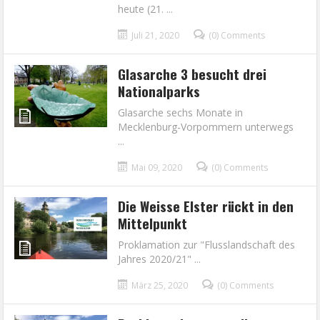
heute (21. ...
Juli 21, 2020
(0) Comments
Glasarche 3 besucht drei
Nationalparks
Glasarche sechs Monate in
Mecklenburg-Vorpommern unterwegs
...
Mai 09, 2020
(0) Comments
Die Weisse Elster rückt in den
Mittelpunkt
Proklamation zur "Flusslandschaft des
Jahres 2020/21" ...
März 25, 2020
(0) Comments