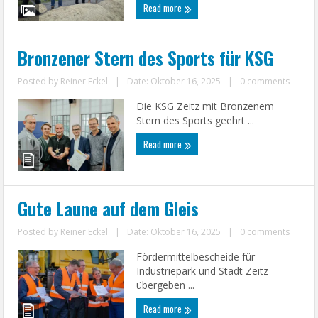
Read more
Bronzener Stern des Sports für KSG
Posted by
Reiner Eckel
|
Date: Oktober 16, 2025
|
0 comments
Die KSG Zeitz mit Bronzenem
Stern des Sports geehrt ...
Read more
Gute Laune auf dem Gleis
Posted by
Reiner Eckel
|
Date: Oktober 16, 2025
|
0 comments
Fördermittelbescheide für
Industriepark und Stadt Zeitz
übergeben ...
Read more