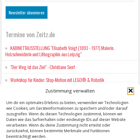
Termine von Zeitz.de
KABINETTAUSSTELLUNG "Elisabeth Voigt (1893 - 1977) Malerin.
Holzschneiderin und Lithographin aus Leipzig"
"Der Weg ist das Ziel" - Christiane Senf
Workshop für Kinder: Stop-Motion mit LEGO® & Robotik
Zustimmung verwalten
Wochenmarkt Zeitz
Um dir ein optimales Erlebnis zu bieten, verwenden wir Technologien
EINFACH LESEN im August 2026 H.P. Richter - DAMALS WAR ES FRIEDRICH
wie Cookies, um Geräteinformationen zu speichern und/oder darauf
Lesung in Einfacher Sprache
zuzugreifen. Wenn du diesen Technologien zustimmst, können wir
Daten wie das Surfverhalten oder eindeutige IDs auf dieser Website
verarbeiten. Wenn du deine Zustimmung nicht erteilst oder
zurückziehst, können bestimmte Merkmale und Funktionen
beeinträchtigt werden.