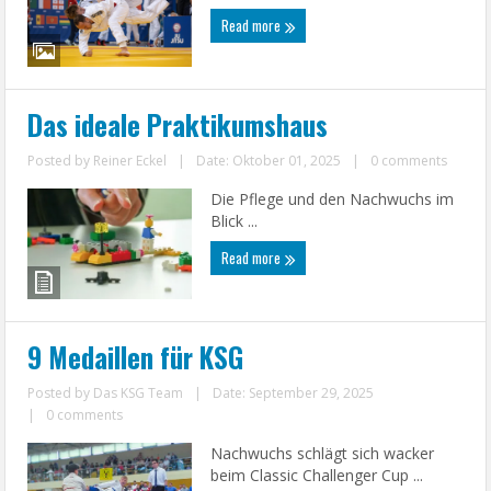
Read more
Das ideale Praktikumshaus
Posted by
Reiner Eckel
|
Date: Oktober 01, 2025
|
0 comments
Die Pflege und den Nachwuchs im
Blick ...
Read more
9 Medaillen für KSG
Posted by
Das KSG Team
|
Date: September 29, 2025
|
0 comments
Nachwuchs schlägt sich wacker
beim Classic Challenger Cup ...