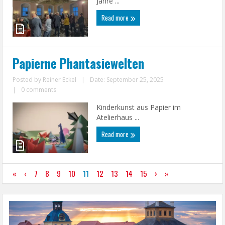
Jahre ...
Read more
Papierne Phantasiewelten
Posted by
Reiner Eckel
|
Date: September 25, 2025
|
0 comments
Kinderkunst aus Papier im
Atelierhaus ...
Read more
«
‹
7
8
9
10
11
12
13
14
15
›
»