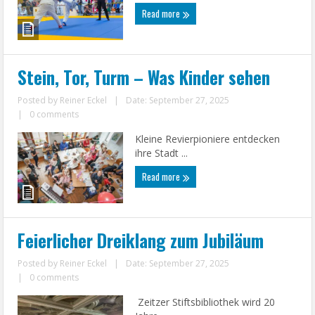
Read more
Stein, Tor, Turm – Was Kinder sehen
Posted by
Reiner Eckel
|
Date: September 27, 2025
|
0 comments
Kleine Revierpioniere entdecken
ihre Stadt ...
Read more
Feierlicher Dreiklang zum Jubiläum
Posted by
Reiner Eckel
|
Date: September 27, 2025
|
0 comments
Zeitzer Stiftsbibliothek wird 20