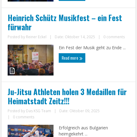
Heinrich Schütz Musikfest – ein Fest
fürwahr
Posted by
Reiner Eckel
|
Date: Oktober 14, 2025
|
0 comments
Ein Fest der Musik geht zu Ende ...
Read more
Ju-Jitsu Athleten holen 3 Medaillen für
Heimatstadt Zeitz!!!
Posted by
Das KSG Team
|
Date: Oktober 09, 2025
|
0 comments
Erfolgreich aus Bulgarien
heimgekehrt ...