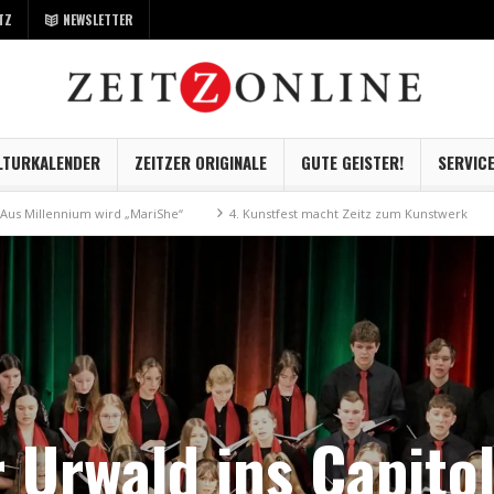
TZ
NEWSLETTER
LTURKALENDER
ZEITZER ORIGINALE
GUTE GEISTER!
SERVIC
d „MariShe“
4. Kunstfest macht Zeitz zum Kunstwerk
Museum Kayna ge
r Urwald ins Capito