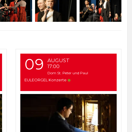
09
AUGUST
17:00
Dom St. Peter und Paul
EULEORGEL Konzerte