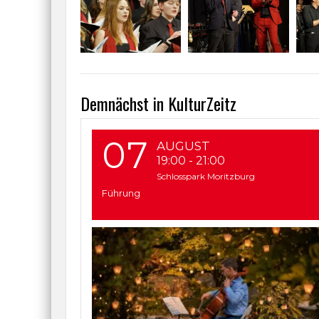
Demnächst in KulturZeitz
07
AUGUST
19:00
-
21:00
Schlosspark Moritzburg
Führung