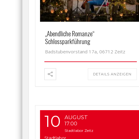
„Abendliche Romanze“
Schlossparkführung
Badstubenvorstand 17a, 06712 Zeitz
DETAILS ANZEIGEN
10
AUGUST
17:00
Stadtlabor Zeitz
Stadtlabor