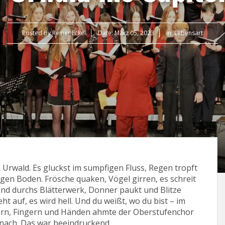
Posted by
Reiner Eckel
Date:
März 05, 2023
in:
Lebensart
Urwald. Es gluckst im sumpfigen Fluss, Regen tropft
igen Boden. Frösche quaken, Vögel girren, es schreit
nd durchs Blätterwerk, Donner paukt und Blitze
ht auf, es wird hell. Und du weißt, wo du bist – im
dern, Fingern und Händen ahmte der Oberstufenchor
nach. Das war beeindruckend.