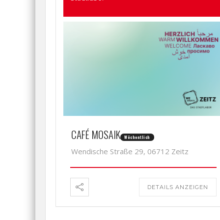
CAFÉ MOSAIK
Wöchentlich
Wendische Straße 29, 06712 Zeitz
DETAILS ANZEIGEN