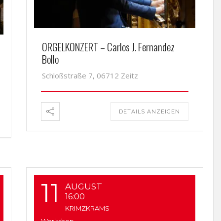
ORGELKONZERT – Carlos J. Fernandez
Bollo
Schloßstraße 7, 06712 Zeitz
DETAILS ANZEIGEN
11
AUGUST
16:00
KRIMZKRAMS
Workshop