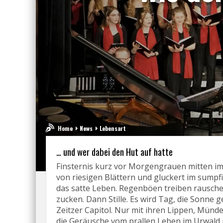
Home
News
Lebensart
… und wer dabei den Hut auf hatte
Finsternis kurz vor Morgengrauen mitten im 
von riesigen Blättern und gluckert im sumpf
das satte Leben. Regenböen treiben rausche
zucken. Dann Stille. Es wird Tag, die Sonne ge
Zeitzer Capitol. Nur mit ihren Lippen, Mün
die Geräusche vom prallen Leben im Urwald 