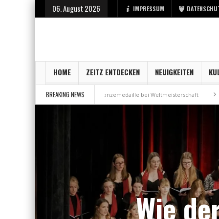
06. August 2026
IMPRESSUM
DATENSCHU
HOME
ZEITZ ENTDECKEN
NEUIGKEITEN
KU
BREAKING NEWS
tadt Zeitz
Bronzemedaille bei Weltmeisterschaft
Aus Millennium wir
Wie de