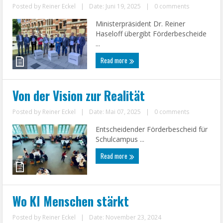
Posted by
Reiner Eckel
|
Date: Juni 19, 2025
|
0 comments
Ministerpräsident Dr. Reiner
Haseloff übergibt Förderbescheide
...
Read more
Von der Vision zur Realität
Posted by
Reiner Eckel
|
Date: Mai 07, 2025
|
0 comments
Entscheidender Förderbescheid für
Schulcampus ...
Read more
Wo KI Menschen stärkt
Posted by
Reiner Eckel
|
Date: November 23, 2024