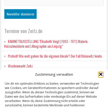
Termine von Zeitz.de
KABINETTAUSSTELLUNG "Elisabeth Voigt (1893 - 1977) Malerin.
Holzschneiderin und Lithographin aus Leipzig"
Protest! Wie weit gehen für die eigenen Ideale? Der Fall Brüsewitz heute.
Wochenmarkt Zeitz
Zustimmung verwalten
EINFACH LESEN im August 2026 H.P. Richter - DAMALS WAR ES FRIEDRICH
Lesung in Einfacher Sprache
Um dir ein optimales Erlebnis zu bieten, verwenden wir Technologien
wie Cookies, um Geräteinformationen zu speichern und/oder darauf
Workshop für Kinder: Stop-Motion mit LEGO® & Robotik
zuzugreifen. Wenn du diesen Technologien zustimmst, können wir
Daten wie das Surfverhalten oder eindeutige IDs auf dieser Website
verarbeiten. Wenn du deine Zustimmung nicht erteilst oder
zurückziehst, können bestimmte Merkmale und Funktionen