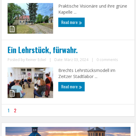
Praktische Visionäre und ihre grüne
Kapelle ...
Read more
Ein Lehrstück, fürwahr.
Posted by
Reiner Eckel
|
Date: März 03, 2024
|
0 comments
Brechts Lehrstücksmodell im
Zeitzer Stadtlabor ...
Read more
1
2