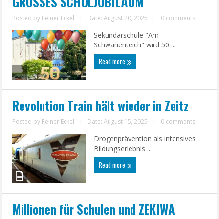
GROSSES SCHULJUBILÄUM
Posted by
Reiner Eckel
|
Date: August 20, 2025
|
0 comments
Sekundarschule "Am
Schwanenteich" wird 50 ...
Read more
Revolution Train hält wieder in Zeitz
Posted by
Reiner Eckel
|
Date: August 15, 2025
|
0 comments
Drogenprävention als intensives
Bildungserlebnis ...
Read more
Millionen für Schulen und ZEKIWA