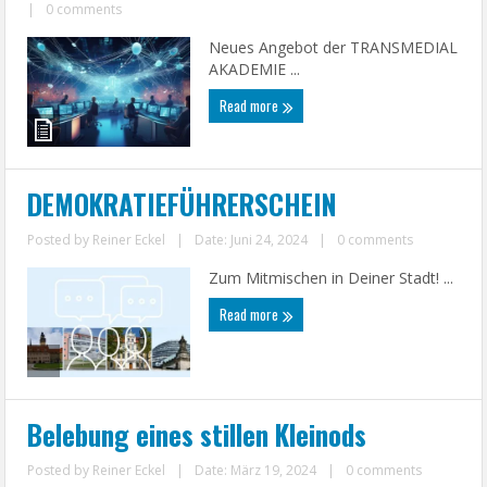
|
0 comments
Neues Angebot der TRANSMEDIAL
AKADEMIE ...
Read more
DEMOKRATIEFÜHRERSCHEIN
Posted by
Reiner Eckel
|
Date: Juni 24, 2024
|
0 comments
Zum Mitmischen in Deiner Stadt! ...
Read more
Belebung eines stillen Kleinods
Posted by
Reiner Eckel
|
Date: März 19, 2024
|
0 comments