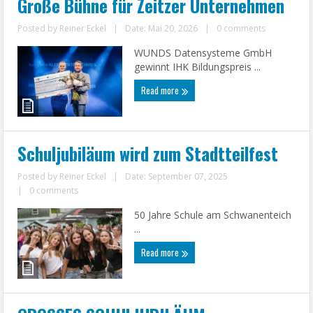
Große Bühne für Zeitzer Unternehmen
Posted by
Reiner Eckel
|
Date: Mai 20, 2026
|
0 comments
WUNDS Datensysteme GmbH
gewinnt IHK Bildungspreis ...
Read more
Schuljubiläum wird zum Stadtteilfest
Posted by
Reiner Eckel
|
Date: September 07, 2025
|
0 comments
50 Jahre Schule am Schwanenteich
...
Read more