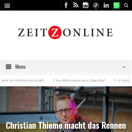
Menu
 Weltmeisterschaft
Aus Millennium wird „MariShe“
4. Kunstfest mac
Christian Thieme macht das Rennen