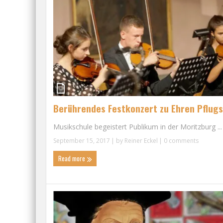
Berührendes Festkonzert zu Ehren Pflugs
Musikschule begeistert Publikum in der Moritzburg ...
September 15, 2017
| by
Reiner Eckel
|
0 comments
Read more