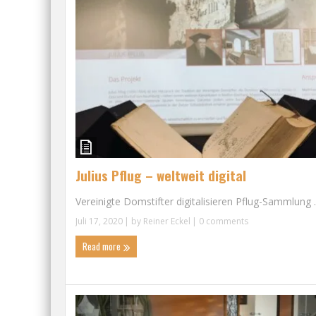
Julius Pflug – weltweit digital
Vereinigte Domstifter digitalisieren Pflug-Sammlung ..
Juli 17, 2020
| by
Reiner Eckel
|
0 comments
Read more