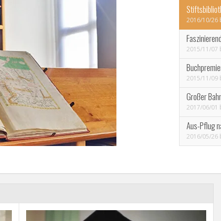
Stiftsbiblio
2016/10/26
Faszinierend
2015/11/07
Buchpremier
2015/11/09
Großer Bahn
2017/06/01
Aus-Pflug n
2016/05/26