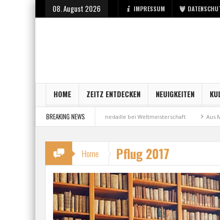
08. August 2026
IMPRESSUM
DATENSCHU
HOME
ZEITZ ENTDECKEN
NEUIGKEITEN
KU
BREAKING NEWS
 Stadt Zeitz
Bronzemedaille bei Weltmeisterschaft
Aus Millennium wi
Pflug 2017
Home