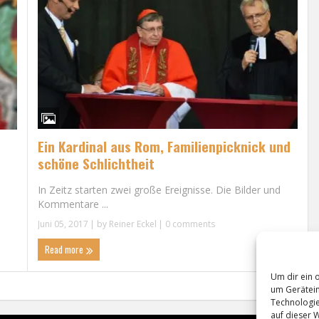
Ein Kardinal aus Rom, Familienpicknick und
schöne Schlichtheit
In Zeitz starten zwei große Ereignisse. Die Bilder und
Kommentare ...
Juni 05, 2017
| by
Reiner Eckel
|
0 comments
Read more
Um dir ein 
um Gerätein
Technologie
auf dieser 