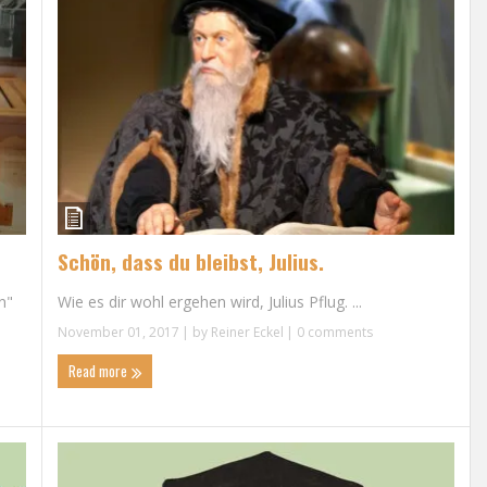
Schön, dass du bleibst, Julius.
Wie es dir wohl ergehen wird, Julius Pflug. ...
n"
November 01, 2017
| by
Reiner Eckel
|
0 comments
Read more