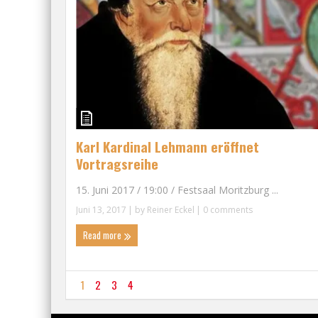
Karl Kardinal Lehmann eröffnet
Vortragsreihe
15. Juni 2017 / 19:00 / Festsaal Moritzburg ...
Juni 13, 2017
| by
Reiner Eckel
|
0 comments
Read more
1
2
3
4