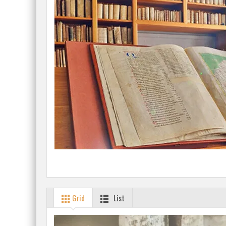
Grid
List