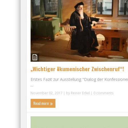
„Wichtiger ökumenischer Zwischenruf“!
Erstes Fazit zur Ausstellung "Dialog der Konfessione
...
November 02, 2017
| by
Reiner Eckel
|
0 comments
Read more