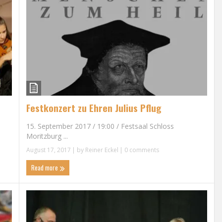
Festkonzert zu Ehren Julius Pflug
15. September 2017 / 19:00 / Festsaal Schloss
Moritzburg ...
August 17, 2017
| by
Reiner Eckel
|
0 comments
Read more