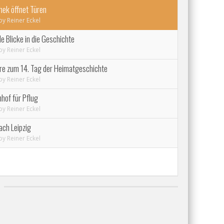
thek öffnet Türen
by
Reiner Eckel
e Blicke in die Geschichte
by
Reiner Eckel
e zum 14. Tag der Heimatgeschichte
by
Reiner Eckel
hof für Pflug
by
Reiner Eckel
ach Leipzig
by
Reiner Eckel