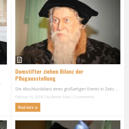
Domstifter ziehen Bilanz der
Pflugausstellung
.
Die Abschlussbilanz eines großartigen Events in Zeitz ...
Februar 15, 2018
| by
Reiner Eckel
|
0 comments
Read more