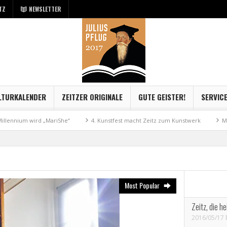
TZ
NEWSLETTER
LTURKALENDER
ZEITZER ORIGINALE
GUTE GEISTER!
SERVIC
rd „MariShe“
4. Kunstfest macht Zeitz zum Kunstwerk
Museum Kayna 
Most Popular
Zeitz, die h
2016/05/17