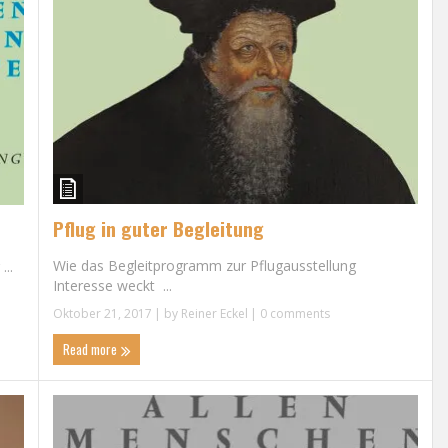
Pflug in guter Begleitung
Wie das Begleitprogramm zur Pflugausstellung
..
Interesse weckt ...
Oktober 21, 2017
| by
Reiner Eckel
|
0 comments
Read more