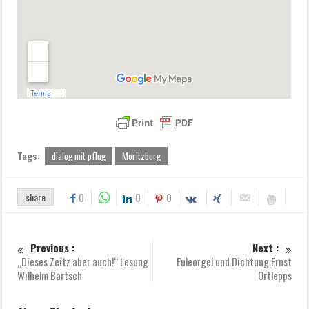
Tags:
dialog mit pflug
Moritzburg
share
0
0
0
Previous :
Next :
„Dieses Zeitz aber auch!“ Lesung
Euleorgel und Dichtung Ernst
Wilhelm Bartsch
Ortlepps