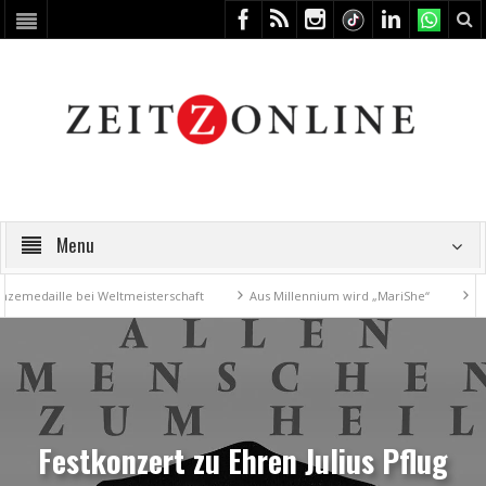
Menu
daille bei Weltmeisterschaft
Aus Millennium wird „MariShe“
4. Kuns
Festkonzert zu Ehren Julius Pflug