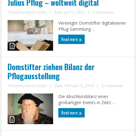
Julius Pflug – weltweit digital
Posted by
Reiner Eckel
|
Date: Juli 17, 2020
|
0 comments
Vereinigte Domstifter digitalisieren
Pflug-Sammlung ...
Read more
Domstifter ziehen Bilanz der
Pflugausstellung
Posted by
Reiner Eckel
|
Date: Februar 15, 2018
|
0 comments
Die Abschlussbilanz eines
großartigen Events in Zeitz ...
Read more