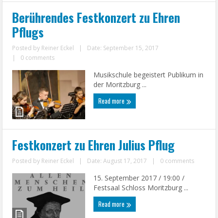
Berührendes Festkonzert zu Ehren
Pflugs
Posted by
Reiner Eckel
|
Date: September 15, 2017
|
0 comments
Musikschule begeistert Publikum in
der Moritzburg ...
Read more
Festkonzert zu Ehren Julius Pflug
Posted by
Reiner Eckel
|
Date: August 17, 2017
|
0 comments
15. September 2017 / 19:00 /
Festsaal Schloss Moritzburg ...
Read more