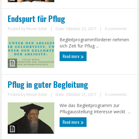
Endspurt für Pflug
Posted by
Reiner Eckel
|
Date: Oktober 23, 2017
|
0 comments
Begleitprogrammförderer nehmen
sich Zeit für Pflug ...
Read more
Pflug in guter Begleitung
Posted by
Reiner Eckel
|
Date: Oktober 21, 2017
|
0 comments
Wie das Begleitprogramm zur
Pflugausstellung Interesse weckt ...
Read more