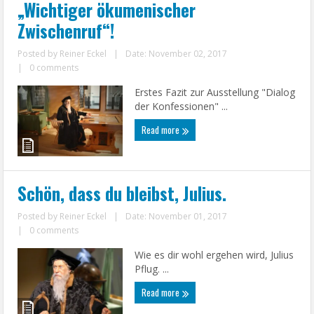
„Wichtiger ökumenischer
Zwischenruf“!
Posted by
Reiner Eckel
|
Date: November 02, 2017
|
0 comments
Erstes Fazit zur Ausstellung "Dialog
der Konfessionen" ...
Read more
Schön, dass du bleibst, Julius.
Posted by
Reiner Eckel
|
Date: November 01, 2017
|
0 comments
Wie es dir wohl ergehen wird, Julius
Pflug. ...
Read more