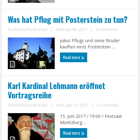
Was hat Pflug mit Posterstein zu tun?
Posted by
Reiner Eckel
|
Date: Juli 08, 2017
|
0 comments
Julius Pflugs und seine Brüder
kauften einst Posterstein ...
Read more
Karl Kardinal Lehmann eröffnet
Vortragsreihe
Posted by
Reiner Eckel
|
Date: Juni 13, 2017
|
0 comments
15. Juni 2017 / 19:00 / Festsaal
Moritzburg ...
Read more