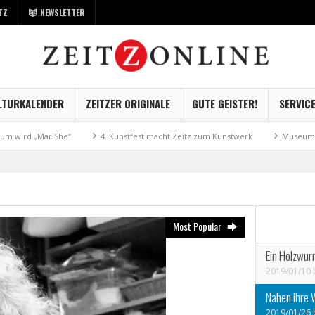
TZ
NEWSLETTER
LTURKALENDER
ZEITZER ORIGINALE
GUTE GEISTER!
SERVIC
ird „MariShe“
4. Kunstfest macht Zeitz zum Kunstwerk
Museum Kayna 
Most Popular
Ein Holzwur
2019/01/10
Nähen ihre 
2019/01/26