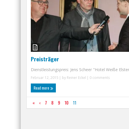
Preisträger
Dienstleistungspreis: Jens Scheer "Hotel Weiße Elster"
Februar 12, 2015
| by
Reiner Eckel
|
0 comments
Read more
«
‹
7
8
9
10
11