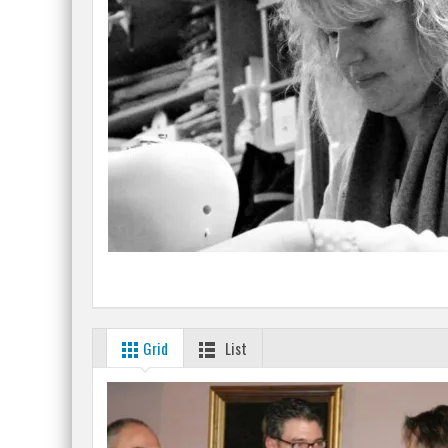
Grid
List