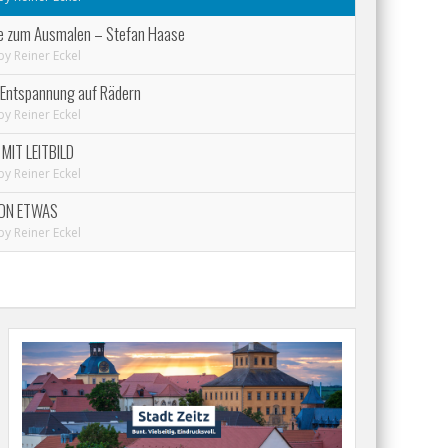
e zum Ausmalen – Stefan Haase
by
Reiner Eckel
 Entspannung auf Rädern
by
Reiner Eckel
IT LEITBILD
by
Reiner Eckel
VON ETWAS
by
Reiner Eckel