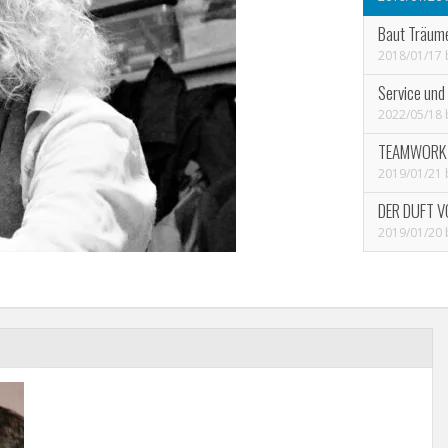
Baut Träum
2018/01/17
Service und
2022/05/18
TEAMWORK M
2019/01/21
DER DUFT 
2019/01/20