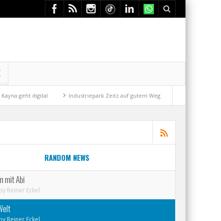
E
geht digital
Industriepark Zeitz auf gutem Weg
Mit der Drahtseilba
RANDOM NEWS
m mit Abi
by
Reiner Eckel
Welt
by
Reiner Eckel