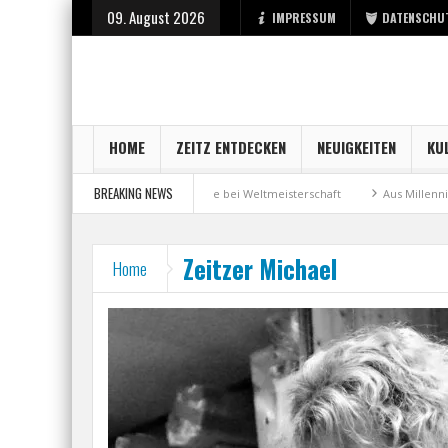
09. August 2026
IMPRESSUM
DATENSCHU
HOME
ZEITZ ENTDECKEN
NEUIGKEITEN
KU
BREAKING NEWS
 Stadt Zeitz
Bronzemedaille bei Weltmeisterschaft
Aus Millennium w
Zeitzer Michael
Home